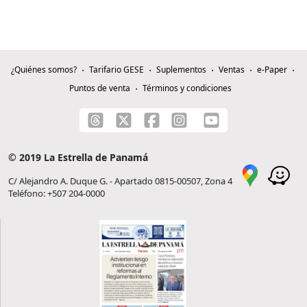
¿Quiénes somos?
Tarifario GESE
Suplementos
Ventas
e-Paper
Puntos de venta
Términos y condiciones
© 2019 La Estrella de Panamá
C/ Alejandro A. Duque G. - Apartado 0815-00507, Zona 4
Teléfono: +507 204-0000