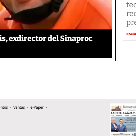
te
re
pr
NACI
is, exdirector del Sinaproc
ntos
Ventas
e-Paper