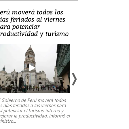
erú moverá todos los
Video, Catalin
ías feriados al viernes
‘Si la gente el
ara potenciar
criminales, la
roductividad y turismo
sociedades de
suicidarse’
l Gobierno de Perú moverá todos
os días feriados a los viernes para
La exmagistrada co
sí potenciar el turismo interno y
sobre el rol de contr
ejorar la productividad, informó el
periodismo, el derech
inistro
...
reformas constitucio
desafíos de nuevas t