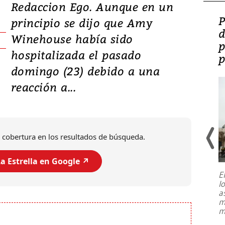
Redaccion Ego. Aunque en un
Video: Lula lanza su
P
principio se dijo que Amy
candidatura con
d
Winehouse había sido
promesas de inversión
p
hospitalizada el pasado
en defensa, educación y
p
domingo (23) debido a una
tierras raras
reacción a...
 cobertura en los resultados de búsqueda.
a Estrella en Google ↗️
E
l
Entre recuerdos y escuetas
a
referencias hacia sus adversarios, el
m
presidente de Brasil, Luiz Inácio Lula
m
da Silva, oficializó este domingo su
candidatura
...