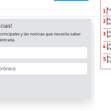
Fa
1
Mu
2
lo
LN
3
po
¿P
4
Pa
Pr
5
Es