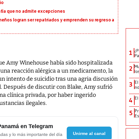
io
ntía que no admite excepciones
meños logran ser repatriados y emprenden su regreso a
¿P
1
Pa
que Amy Winehouse había sido hospitalizada
Mu
2
 una reacción alérgica a un medicamento, la
lo
un intento de suicidio tras una agria discusión
El
3
l. Después de discutir con Blake, Amy sufrió
no
a clínica privada, por haber ingerido
El
4
stancias ilegales.
Pr
5
Es
 Panamá en Telegram
Unirme al canal
adas y lo más importante del día