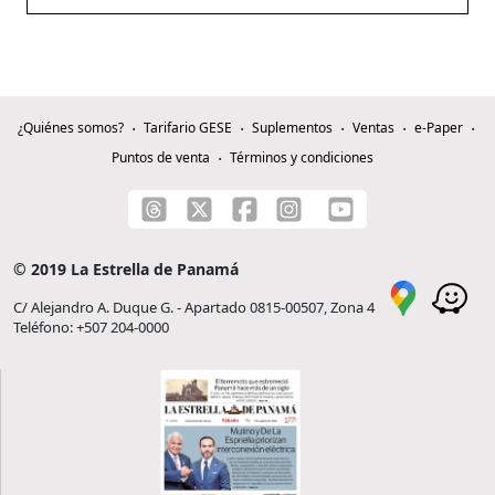
¿Quiénes somos?
Tarifario GESE
Suplementos
Ventas
e-Paper
Puntos de venta
Términos y condiciones
© 2019 La Estrella de Panamá
C/ Alejandro A. Duque G. - Apartado 0815-00507, Zona 4
Teléfono: +507 204-0000