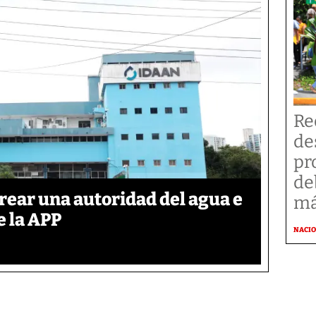
Re
de
pr
de
rear una autoridad del agua e
má
e la APP
NACI