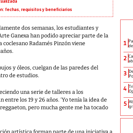
ualizada
n: fechas, requisitos y beneficiarios
mente dos semanas, los estudiantes y
 Arte Ganexa han podido apreciar parte de la
Pa
1
sta coclesano Radamés Pinzón viene
de
 años.
Ca
2
ab
bujos y óleos, cuelgan de las paredes del
De
3
ntro de estudios.
Po
Tr
4
Op
eciendo una serie de talleres a los
 entre los 19 y 26 años. ‘Yo tenía la idea de
Ab
5
gr
 reggaeton, pero mucha gente me ha tocado
ción artística forman parte de una iniciativa a