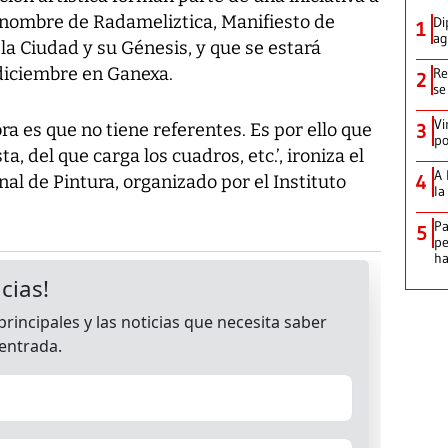
o nombre de Radameliztica, Manifiesto de
Di
1
ag
la Ciudad y su Génesis, y que se estará
 diciembre en Ganexa.
Re
2
se
Vi
ra es que no tiene referentes. Es por ello que
3
po
a, del que carga los cuadros, etc.’, ironiza el
A 
4
l de Pintura, organizado por el Instituto
la
Pa
5
pe
ha