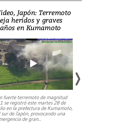
ideo, Japón: Terremoto
Israel regala 
eja heridos y graves
nueva embaja
años en Kumamoto
Jerusalén sob
familias pales
n fuerte terremoto de magnitud
,1 se registró este martes 28 de
Estados Unidos ha a
ulio en la prefectura de Kumamoto,
un dólar y durante 9
l sur de Japón, provocando una
el terreno para su 
mergencia de gran
...
en Jerusalén Oeste, 
perteneció hasta
...