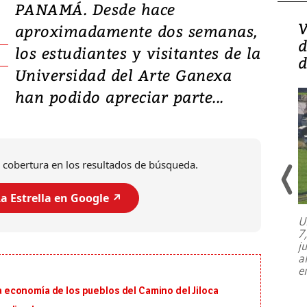
PANAMÁ. Desde hace
Isidro Carbonell,
V
aproximadamente dos semanas,
director de la Lotería:
d
los estudiantes y visitantes de la
‘Vamos a ser más
d
Universidad del Arte Ganexa
transparentes, tengan fe
han podido apreciar parte...
 cobertura en los resultados de búsqueda.
a Estrella en Google ↗️
U
7
El director de la Lotería Nacional de
j
Beneficencia habla de la lotería
a
clandestina, auditorías internas y su
e
plan para modernizar la institución
 la economía de los pueblos del Camino del Jiloca