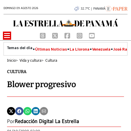
DOMINGO 09 AGOSTO 2026
32.7°C | PANAMÁ
Últimas Noticias
La Llorona
Venezuela
José Raúl
Inicio
>
Vida y cultura
>
Cultura
CULTURA
Blower progresivo
Por
Redacción Digital La Estrella