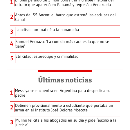
El óleo perdido de Simón Bolívar: la increíble historia del
1
retrato que apareció en Panamá y regresó a Venezuela
Antes del SS Ancon: el barco que estrenó las esclusas del
2
Canal
La odisea: un matiné a la panameña
3
Samuel Vernaza: ‘La comida más cara es la que no se
4
tiene’
Etnicidad, estereotipo y criminalidad
5
Últimas noticias
Messi ya se encuentra en Argentina para despedir a su
1
padre
Detienen provisionalmente a estudiante que portaba un
2
arma en el Instituto José Dolores Moscote
Mulino felicita a los abogados en su día y pide ‘auxilio a la
3
justicia’