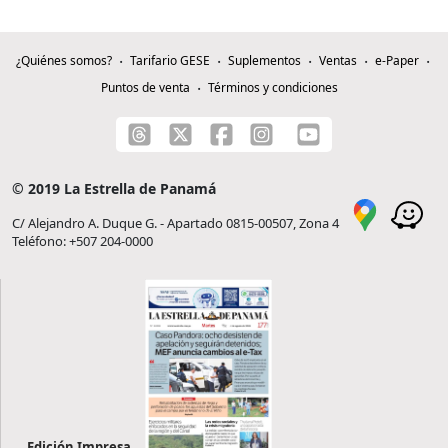
¿Quiénes somos?
Tarifario GESE
Suplementos
Ventas
e-Paper
Puntos de venta
Términos y condiciones
© 2019 La Estrella de Panamá
C/ Alejandro A. Duque G. - Apartado 0815-00507, Zona 4
Teléfono: +507 204-0000
Edición Impresa