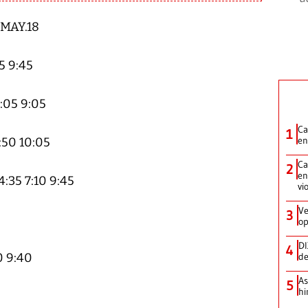
MAY.18
 9:45
:05 9:05
Ca
1
en
50 10:05
Ca
2
en
35 7:10 9:45
vi
Ve
3
op
DI
4
0 9:40
de
As
5
hi