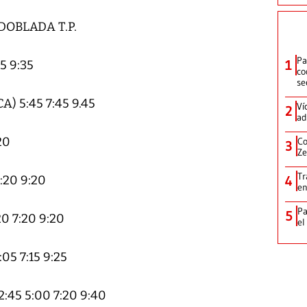
OBLADA T.P.
Pa
1
5 9:35
co
se
 5:45 7:45 9.45
Ví
2
ad
20
Co
3
Ze
Tr
:20 9:20
4
en
Pa
5
 7:20 9:20
el
5 7:15 9:25
45 5:00 7:20 9:40