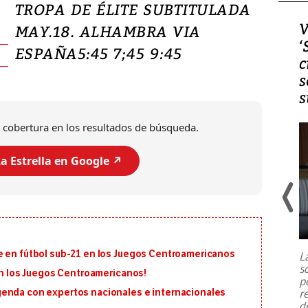
TROPA DE ÉLITE SUBTITULADA
Video, Japón: Terremoto
V
MAY.18. ALHAMBRA VIA
deja heridos y graves
‘
ESPAÑA5:45 7;45 9:45
daños en Kumamoto
c
s
s
 cobertura en los resultados de búsqueda.
a Estrella en Google ↗️
Un fuerte terremoto de magnitud
7,1 se registró este martes 28 de
julio en la prefectura de Kumamoto,
e en fútbol sub-21 en los Juegos Centroamericanos
L
al sur de Japón, provocando una
s
emergencia de gran
...
 en los Juegos Centroamericanos!
p
r
genda con expertos nacionales e internacionales
d