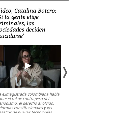
ideo, Catalina Botero:
Video: Lula la
Si la gente elige
candidatura 
riminales, las
promesas de i
ociedades deciden
en defensa, ed
uicidarse’
tierras raras
a exmagistrada colombiana habla
Entre recuerdos y es
obre el rol de contrapeso del
referencias hacia sus
eriodismo, el derecho al olvido,
presidente de Brasil,
eformas constitucionales y los
da Silva, oficializó 
esafíos de nuevas tecnologías
...
candidatura
...