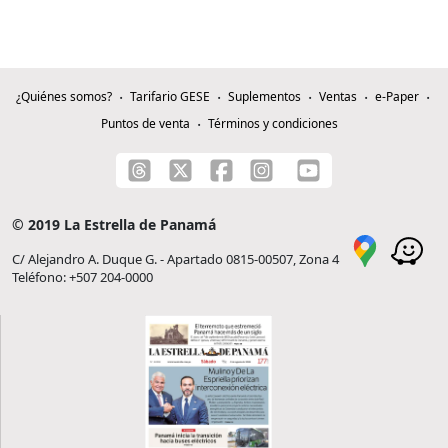
¿Quiénes somos?
Tarifario GESE
Suplementos
Ventas
e-Paper
Puntos de venta
Términos y condiciones
© 2019 La Estrella de Panamá
C/ Alejandro A. Duque G. - Apartado 0815-00507, Zona 4
Teléfono: +507 204-0000