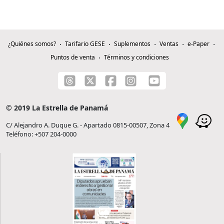
¿Quiénes somos?
Tarifario GESE
Suplementos
Ventas
e-Paper
Puntos de venta
Términos y condiciones
© 2019 La Estrella de Panamá
C/ Alejandro A. Duque G. - Apartado 0815-00507, Zona 4
Teléfono: +507 204-0000