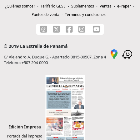
¿Quiénes somos?
Tarifario GESE
Suplementos
Ventas
e-Paper
Puntos de venta
Términos y condiciones
© 2019 La Estrella de Panamá
C/ Alejandro A. Duque G. - Apartado 0815-00507, Zona 4
Teléfono: +507 204-0000
Edición Impresa
Portada del impreso