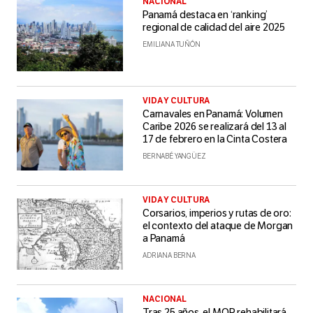
NACIONAL
Panamá destaca en ‘ranking’
regional de calidad del aire 2025
EMILIANA TUÑÓN
VIDA Y CULTURA
Carnavales en Panamá: Volumen
Caribe 2026 se realizará del 13 al
17 de febrero en la Cinta Costera
BERNABÉ YANGÜEZ
VIDA Y CULTURA
Corsarios, imperios y rutas de oro:
el contexto del ataque de Morgan
a Panamá
ADRIANA BERNA
NACIONAL
Tras 25 años, el MOP rehabilitará