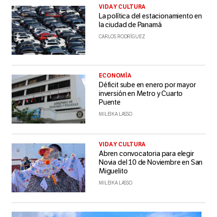
VIDA Y CULTURA
La política del estacionamiento en
la ciudad de Panamá
CARLOS RODRÍGUEZ
ECONOMÍA
Déficit sube en enero por mayor
inversión en Metro y Cuarto
Puente
MILEIKA LASSO
VIDA Y CULTURA
Abren convocatoria para elegir
Novia del 10 de Noviembre en San
Miguelito
MILEIKA LASSO