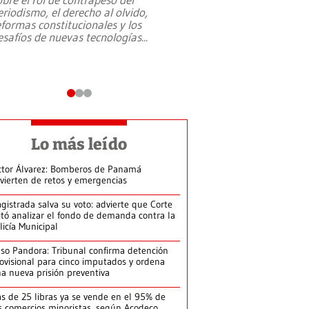
eriodismo, el derecho al olvido,
presidente de Brasil,
eformas constitucionales y los
da Silva, oficializó 
esafíos de nuevas tecnologías
...
candidatura
...
Lo más leído
ctor Álvarez: Bomberos de Panamá
vierten de retos y emergencias
gistrada salva su voto: advierte que Corte
itó analizar el fondo de demanda contra la
licía Municipal
so Pandora: Tribunal confirma detención
ovisional para cinco imputados y ordena
a nueva prisión preventiva
s de 25 libras ya se vende en el 95% de
s comercios minoristas, según Acodeco