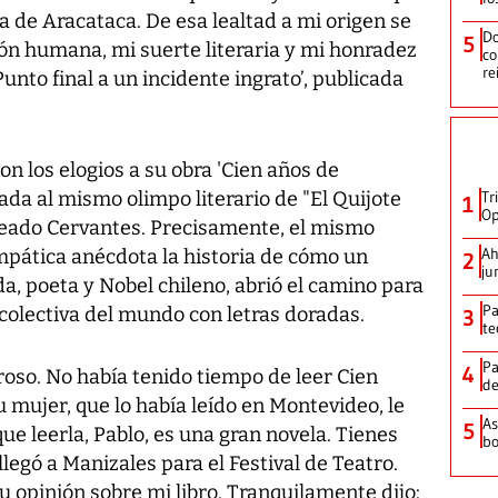
sta de Aracataca. De esa lealtad a mi origen se
Do
5
ión humana, mi suerte literaria y mi honradez
co
re
Punto final a un incidente ingrato’, publicada
n los elogios a su obra 'Cien años de
ada al mismo olimpo literario de "El Quijote
Tr
1
Op
jeado Cervantes. Precisamente, el mismo
Ah
pática anécdota la historia de cómo un
2
ju
da, poeta y Nobel chileno, abrió el camino para
Pa
colectiva del mundo con letras doradas.
3
te
Pa
4
so. No había tenido tiempo de leer Cien
de
u mujer, que lo había leído en Montevideo, le
As
5
ue leerla, Pablo, es una gran novela. Tienes
bo
llegó a Manizales para el Festival de Teatro.
u opinión sobre mi libro. Tranquilamente dijo: