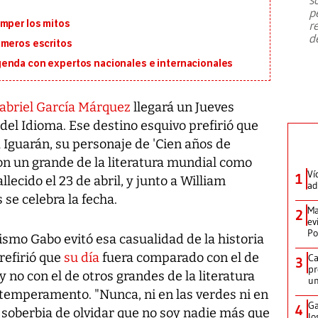
emergencia de gran
...
p
omper los mitos
r
d
imeros escritos
genda con expertos nacionales e internacionales
abriel García Márquez
llegará un Jueves
 del Idioma. Ese destino esquivo prefirió que
 Iguarán, su personaje de 'Cien años de
on un grande de la literatura mundial como
Ví
1
lecido el 23 de abril, y junto a William
ad
se celebra la fecha.
Ma
2
ev
Po
mismo Gabo evitó esa casualidad de la historia
refirió que
su día
fuera comparado con el de
Ca
3
pr
no con el de otros grandes de la literatura
un
temperamento. "Nunca, ni en las verdes ni en
Ga
4
 soberbia de olvidar que no soy nadie más que
lo