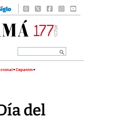
cional
Cepanim
Día del