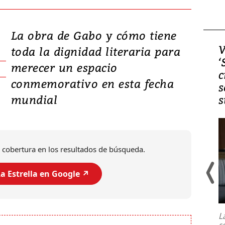
La obra de Gabo y cómo tiene
Video, Japón: Terremoto
V
toda la dignidad literaria para
deja heridos y graves
‘
merecer un espacio
daños en Kumamoto
c
conmemorativo en esta fecha
s
mundial
s
 cobertura en los resultados de búsqueda.
a Estrella en Google ↗️
Un fuerte terremoto de magnitud
7,1 se registró este martes 28 de
julio en la prefectura de Kumamoto,
L
al sur de Japón, provocando una
s