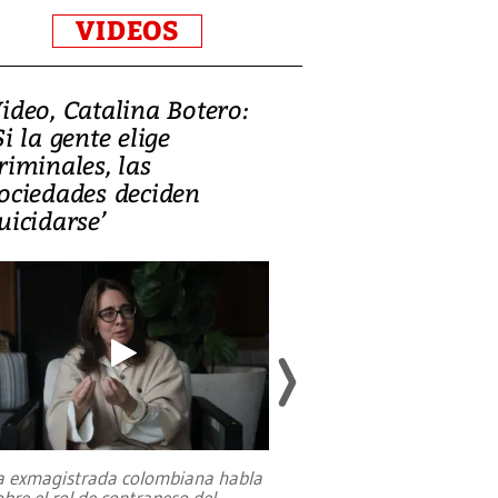
VIDEOS
ideo, Catalina Botero:
Video: Lula la
Si la gente elige
candidatura 
riminales, las
promesas de i
ociedades deciden
en defensa, ed
uicidarse’
tierras raras
a exmagistrada colombiana habla
Entre recuerdos y es
obre el rol de contrapeso del
referencias hacia sus