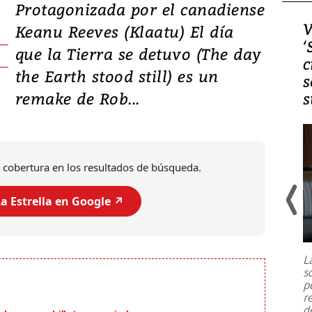
Protagonizada por el canadiense
Video, Japón: Terremoto
V
Keanu Reeves (Klaatu) El día
deja heridos y graves
‘
que la Tierra se detuvo (The day
daños en Kumamoto
c
the Earth stood still) es un
s
remake de Rob...
s
 cobertura en los resultados de búsqueda.
a Estrella en Google ↗️
Un fuerte terremoto de magnitud
7,1 se registró este martes 28 de
julio en la prefectura de Kumamoto,
L
al sur de Japón, provocando una
s
emergencia de gran
...
p
r
d