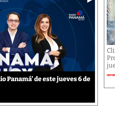
Cl
Pr
ju
INFOR
o Panamá’ de este jueves 6 de