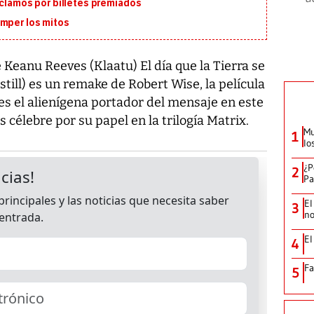
eclamos por billetes premiados
omper los mitos
Keanu Reeves (Klaatu) El día que la Tierra se
till) es un remake de Robert Wise, la película
 es el alienígena portador del mensaje en este
s célebre por su papel en la trilogía Matrix.
Mu
1
lo
¿P
2
Pa
El
3
no
El
4
Fa
5