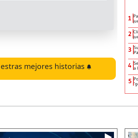
Pa
1
ju
Cl
2
ju
Su
3
P
Se
estras mejores historias
4
a 
Po
5
‘g