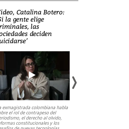
ideo, Catalina Botero:
Video: Lula la
Si la gente elige
candidatura 
riminales, las
promesas de i
ociedades deciden
en defensa, ed
uicidarse’
tierras raras
a exmagistrada colombiana habla
Entre recuerdos y es
obre el rol de contrapeso del
referencias hacia sus
eriodismo, el derecho al olvido,
presidente de Brasil,
eformas constitucionales y los
da Silva, oficializó 
esafíos de nuevas tecnologías
...
candidatura
...