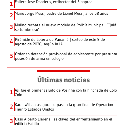
Fallece José Donderis, exdirector del Sinaproc
1
Murió Jorge Messi, padre de Lionel Messi, a los 68 años
2
Mulino rechaza el nuevo modelo de Policía Municipal: ‘Ojalá
3
se tumbe eso’
Pirámide de Lotería de Panamá | sorteo de este 9 de
4
agosto de 2026, según la IA
Ordenan detención provisional de adolescente por presunta
5
posesión de arma en colegio
Últimas noticias
Así fue el primer saludo de Vozinha con la hinchada de Colo
1
Colo
Karol Wilson asegura su pase a la gran final de Operación
2
Triunfo Estados Unidos
Caso Alberto Llerena: las claves del enfrentamiento en el
3
edificio Hatillo