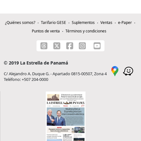
¿Quiénes somos?
Tarifario GESE
Suplementos
Ventas
e-Paper
Puntos de venta
Términos y condiciones
© 2019 La Estrella de Panamá
C/ Alejandro A. Duque G. - Apartado 0815-00507, Zona 4
Teléfono: +507 204-0000