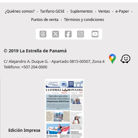
¿Quiénes somos?
Tarifario GESE
Suplementos
Ventas
e-Paper
Puntos de venta
Términos y condiciones
© 2019 La Estrella de Panamá
C/ Alejandro A. Duque G. - Apartado 0815-00507, Zona 4
Teléfono: +507 204-0000
Edición Impresa