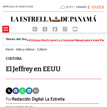
MIÉRCOLES 05 AGOSTO 2026
32.0°C | PANAMÁ
Últimas Noticias
La Llorona
Venezuela
José Raúl
Inicio
>
Vida y cultura
>
Cultura
CULTURA
El Jeffrey en EEUU
Por
Redacción Digital La Estrella