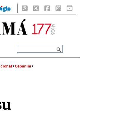
cional
Cepanim
su