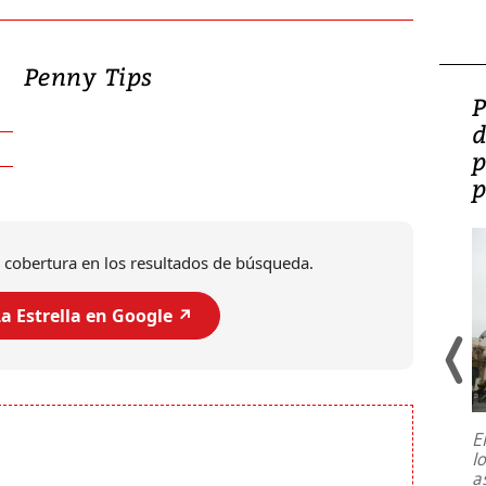
Penny Tips
Video: Lula lanza su
P
candidatura con
d
promesas de inversión
p
en defensa, educación y
p
tierras raras
 cobertura en los resultados de búsqueda.
a Estrella en Google ↗️
E
l
Entre recuerdos y escuetas
a
referencias hacia sus adversarios, el