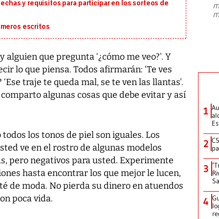
fechas y requisitos para participar en los sorteos de
m
presidente de Brasil, Luiz Inácio Lula
m
da Silva, oficializó este domingo su
candidatura
...
imeros escritos
ay alguien que pregunta ‘¿cómo me veo?'. Y
cir lo que piensa. Todos afirmarán: ‘Te ves
 ‘Ese traje te queda mal, se te ven las llantas'.
e comparto algunas cosas que debe evitar y así
Au
1
al
Es
 todos los tonos de piel son iguales. Los
CS
2
usted ve en el rostro de algunas modelos
pa
s, pero negativos para usted. Experimente
‘T
3
ones hasta encontrar los que mejor le lucen,
Ri
Sa
esté de moda. No pierda su dinero en atuendos
on poca vida.
Gu
4
lo
re