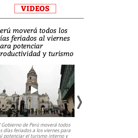
VIDEOS
erú moverá todos los
Video, Catalin
ías feriados al viernes
‘Si la gente el
ara potenciar
criminales, la
roductividad y turismo
sociedades de
suicidarse’
l Gobierno de Perú moverá todos
os días feriados a los viernes para
La exmagistrada co
sí potenciar el turismo interno y
sobre el rol de contr