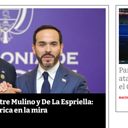
Pa
at
el
NACI
re Mulino y De La Espriella:
rica en la mira