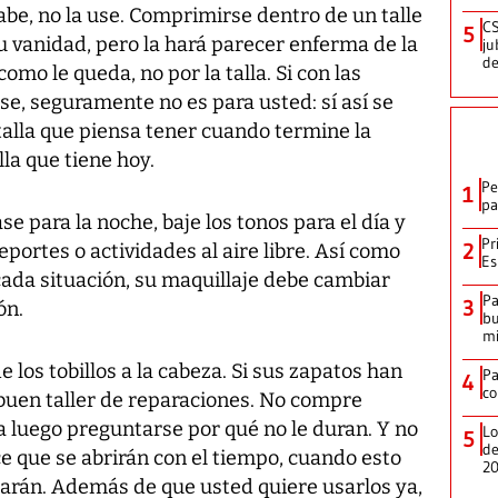
cabe, no la use. Comprimirse dentro de un talle
CS
5
vanidad, pero la hará parecer enferma de la
ju
de
omo le queda, no por la talla. Si con las
e, seguramente no es para usted: sí así se
 talla que piensa tener cuando termine la
lla que tiene hoy.
Pe
1
pa
e para la noche, baje los tonos para el día y
Pr
2
eportes o actividades al aire libre. Así como
Es
cada situación, su maquillaje debe cambiar
Pa
3
ón.
bu
mi
e los tobillos a la cabeza. Si sus zapatos han
P
4
co
n buen taller de reparaciones. No compre
a luego preguntarse por qué no le duran. Y no
Lo
5
de
ce que se abrirán con el tiempo, cuando esto
2
tarán. Además de que usted quiere usarlos ya,