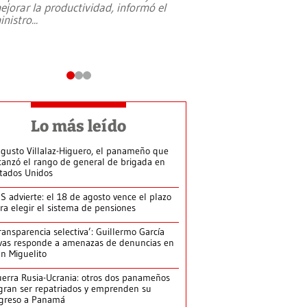
ejorar la productividad, informó el
periodismo, el derech
inistro
...
reformas constitucio
desafíos de nuevas t
Lo más leído
gusto Villalaz-Higuero, el panameño que
canzó el rango de general de brigada en
tados Unidos
S advierte: el 18 de agosto vence el plazo
ra elegir el sistema de pensiones
ransparencia selectiva’: Guillermo García
vas responde a amenazas de denuncias en
n Miguelito
erra Rusia-Ucrania: otros dos panameños
gran ser repatriados y emprenden su
greso a Panamá