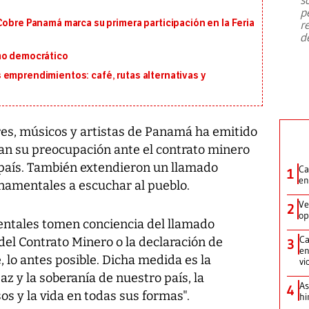
emergencia de gran
...
p
Cobre Panamá marca su primera participación en la Feria
r
d
mo democrático
 emprendimientos: café, rutas alternativas y
es, músicos y artistas de Panamá ha emitido
an su preocupación ante el contrato minero
 país. También extendieron un llamado
Ca
1
en
namentales a escuchar al pueblo.
Ve
2
op
ntales tomen conciencia del llamado
Ca
 del Contrato Minero o la declaración de
3
en
, lo antes posible. Dicha medida es la
vi
z y la soberanía de nuestro país, la
As
4
s y la vida en todas sus formas".
hi