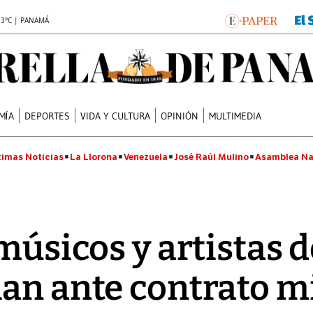
.3°C | PANAMÁ
MÍA
DEPORTES
VIDA Y CULTURA
OPINIÓN
MULTIMEDIA
timas Noticias
La Llorona
Venezuela
José Raúl Mulino
Asamblea Na
músicos y artistas 
an ante contrato m