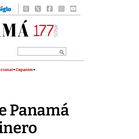
cional
Cepanim
de Panamá
inero