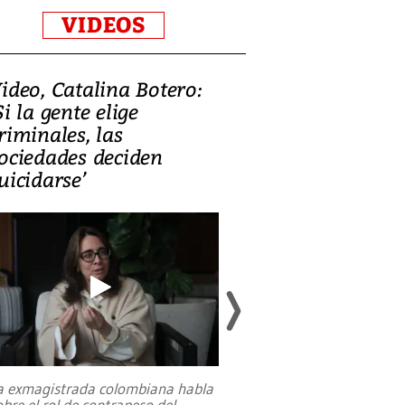
VIDEOS
ideo, Catalina Botero:
Video: Lula la
Si la gente elige
candidatura 
riminales, las
promesas de i
ociedades deciden
en defensa, ed
uicidarse’
tierras raras
a exmagistrada colombiana habla
Entre recuerdos y es
obre el rol de contrapeso del
referencias hacia sus