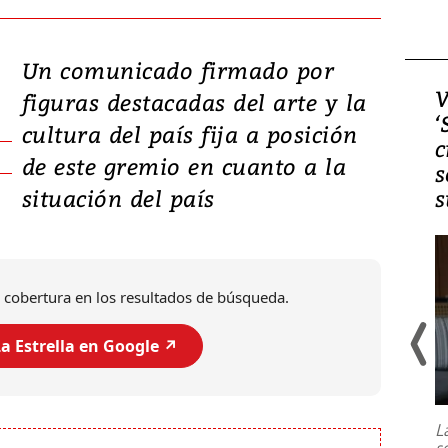
Un comunicado firmado por
Video, Japón: Terremoto
V
figuras destacadas del arte y la
deja heridos y graves
‘
cultura del país fija a posición
daños en Kumamoto
c
de este gremio en cuanto a la
s
situación del país
s
 cobertura en los resultados de búsqueda.
a Estrella en Google ↗️
Un fuerte terremoto de magnitud
7,1 se registró este martes 28 de
julio en la prefectura de Kumamoto,
L
al sur de Japón, provocando una
s