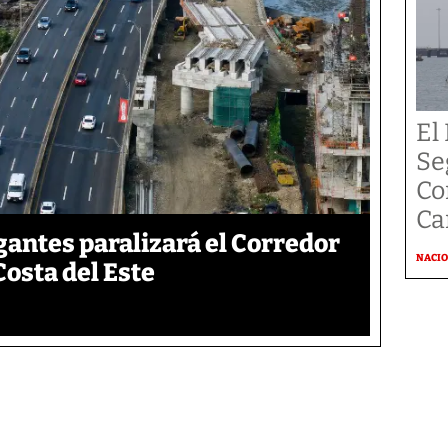
El
Se
Co
Ca
gantes paralizará el Corredor
NACI
Costa del Este