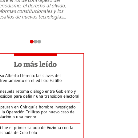
eriodismo, el derecho al olvido,
presidente de Brasil,
eformas constitucionales y los
da Silva, oficializó 
esafíos de nuevas tecnologías
...
candidatura
...
Lo más leído
so Alberto Llerena: las claves del
frentamiento en el edificio Hatillo
nezuela retoma diálogo entre Gobierno y
osición para definir una transición electoral
pturan en Chiriquí a hombre investigado
 la Operación Trillizas por nuevo caso de
olación a una menor
í fue el primer saludo de Vozinha con la
nchada de Colo Colo