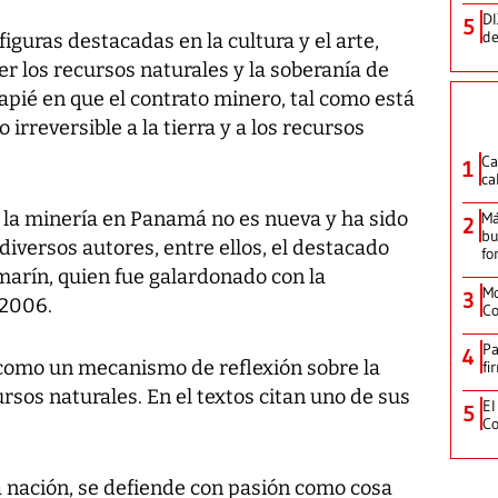
DI
5
de
iguras destacadas en la cultura y el arte,
er los recursos naturales y la soberanía de
pié en que el contrato minero, tal como está
irreversible a la tierra y a los recursos
Ca
1
ca
la minería en Panamá no es nueva y ha sido
Má
2
bu
diversos autores, entre ellos, el destacado
fo
marín, quien fue galardonado con la
Mo
3
 2006.
Co
Pa
4
a como un mecanismo de reflexión sobre la
fi
rsos naturales. En el textos citan uno de sus
El
5
Co
la nación, se defiende con pasión como cosa