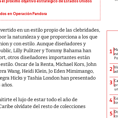
á el próximo objetivo estratégico de Estados Unidos
ados en Operación Pandora
rtido en un estilo propio de las clebridades,
por la naturaleza y que proporciona a los que
shion y con estilo. Aunque diseñadores y
Ma
ublic, Lilly Pulitzer y Tommy Bahama han
1
ev
sort, otros diseñadores importantes están
Po
estilo. Oscar de la Renta, Michael Kors, John
Ví
2
era Wang, Heidi Klein, Jo Eden Mimimango,
ad
legra Hicks y Tashia London han presentado
Ca
3
s años.
pr
un
Ga
tirte el lujo de estar todo el año de
4
lo
Caribe olvídate del resto de colecciones
Do
5
co