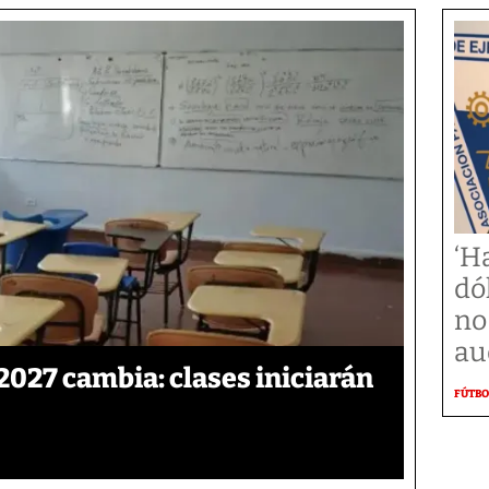
‘H
dó
no
au
2027 cambia: clases iniciarán
FÚTBO