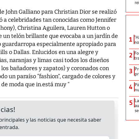
re
e John Galliano para Christian Dior se realizó
gó a celebridades tan conocidas como Jennifer
hony), Christina Aguilera, Lauren Hutton o
 un telón brillante que evocaba a un jardín de
‘H
1
no
o guardarropa especialmente apropiado para
lls o Dallas. Enlucidos en una alegre y
Fo
2
tr
ias, naranjas y limas casi todos los diseños
 los bañadores y zapatos) y coronados con
Pr
3
pr
do un paraíso “fashion”, cargado de colores y
o de moda que in.está muy “
Pi
4
nu
La
5
au
se