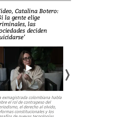
ideo, Catalina Botero:
Video: Lula la
Si la gente elige
candidatura 
riminales, las
promesas de i
ociedades deciden
en defensa, ed
uicidarse’
tierras raras
a exmagistrada colombiana habla
Entre recuerdos y es
obre el rol de contrapeso del
referencias hacia sus
eriodismo, el derecho al olvido,
presidente de Brasil,
eformas constitucionales y los
da Silva, oficializó 
esafíos de nuevas tecnologías
...
candidatura
...