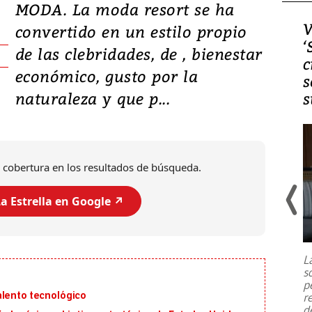
MODA. La moda resort se ha
Video, Japón: Terremoto
V
convertido en un estilo propio
deja heridos y graves
‘
de las clebridades, de , bienestar
daños en Kumamoto
c
económico, gusto por la
s
naturaleza y que p...
s
 cobertura en los resultados de búsqueda.
a Estrella en Google ↗️
Un fuerte terremoto de magnitud
7,1 se registró este martes 28 de
julio en la prefectura de Kumamoto,
L
al sur de Japón, provocando una
s
emergencia de gran
...
p
alento tecnológico
r
d