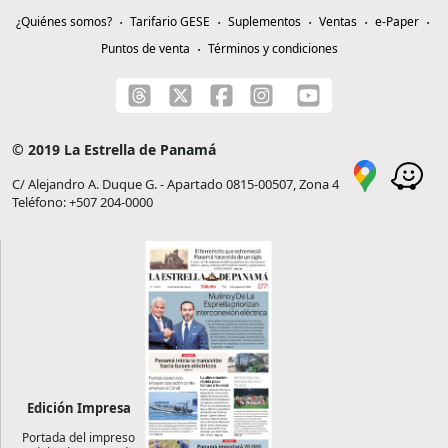
¿Quiénes somos?
Tarifario GESE
Suplementos
Ventas
e-Paper
Puntos de venta
Términos y condiciones
© 2019 La Estrella de Panamá
C/ Alejandro A. Duque G. - Apartado 0815-00507, Zona 4
Teléfono: +507 204-0000
Edición Impresa
Portada del impreso