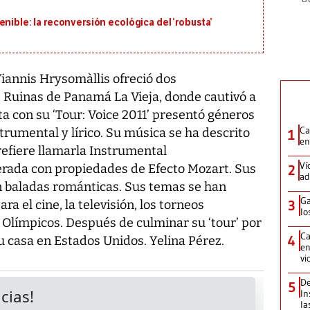
nible: la reconversión ecológica del ‘robusta’
Yiannis Hrysomàllis ofreció dos
s Ruinas de Panamá La Vieja, donde cautivó a
sta con su ‘Tour: Voice 2011’ presentó géneros
Ca
trumental y lírico. Su música se ha descrito
1
en
efiere llamarla Instrumental
Ví
rada con propiedades de Efecto Mozart. Sus
2
ad
 baladas románticas. Sus temas se han
Ga
a el cine, la televisión, los torneos
3
lo
s Olímpicos. Después de culminar su ‘tour’ por
Ca
4
su casa en Estados Unidos. Yelina Pérez.
en
vi
De
5
In
la