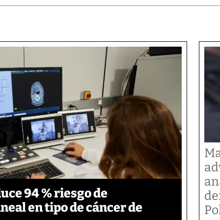
Ma
ad
an
duce 94 % riesgo de
de
neal en tipo de cáncer de
Po