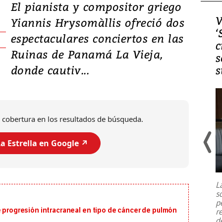
El pianista y compositor griego
Video, Japón: Terremoto
V
Yiannis Hrysomàllis ofreció dos
deja heridos y graves
‘
espectaculares conciertos en las
daños en Kumamoto
c
Ruinas de Panamá La Vieja,
s
donde cautiv...
s
 cobertura en los resultados de búsqueda.
a Estrella en Google ↗️
Un fuerte terremoto de magnitud
7,1 se registró este martes 28 de
julio en la prefectura de Kumamoto,
L
al sur de Japón, provocando una
s
emergencia de gran
...
p
e progresión intracraneal en tipo de cáncer de pulmón
r
d