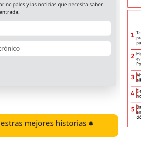
Te
1
pr
p
Ma
2
ev
Po
Al
3
al
De
4
no
Ba
5
em
dó
estras mejores historias