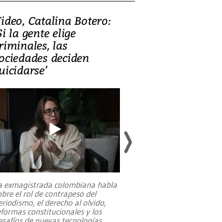
ideo, Catalina Botero:
Video: Lula la
Si la gente elige
candidatura 
riminales, las
promesas de i
ociedades deciden
en defensa, ed
uicidarse’
tierras raras
a exmagistrada colombiana habla
Entre recuerdos y es
obre el rol de contrapeso del
referencias hacia sus
eriodismo, el derecho al olvido,
presidente de Brasil,
eformas constitucionales y los
da Silva, oficializó 
esafíos de nuevas tecnologías
...
candidatura
...