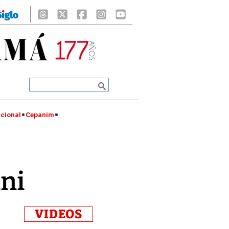
cional
Cepanim
nni
VIDEOS