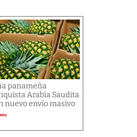
ña panameña
nquista Arabia Saudita
n nuevo envío masivo
OMÍA