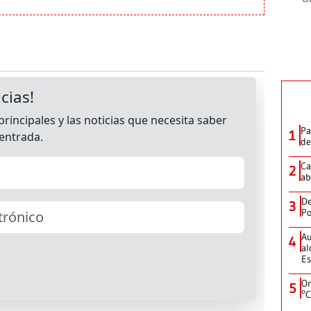
Pa
1
de
Ca
2
ab
De
3
Po
Au
4
al
Es
On
5
°C