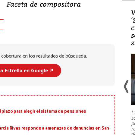
Faceta de compositora
Video, Japón: Terremoto
V
deja heridos y graves
‘
daños en Kumamoto
c
s
s
 cobertura en los resultados de búsqueda.
a Estrella en Google ↗️
Un fuerte terremoto de magnitud
7,1 se registró este martes 28 de
julio en la prefectura de Kumamoto,
l plazo para elegir el sistema de pensiones
L
al sur de Japón, provocando una
s
emergencia de gran
...
p
r
 García Rivas responde a amenazas de denuncias en San
d