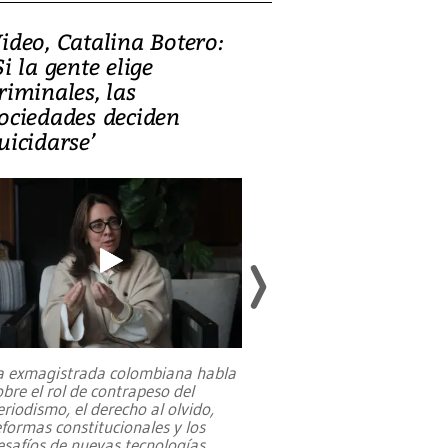
ideo, Catalina Botero:
Video: Lula la
Si la gente elige
candidatura 
riminales, las
promesas de i
ociedades deciden
en defensa, ed
uicidarse’
tierras raras
a exmagistrada colombiana habla
Entre recuerdos y es
obre el rol de contrapeso del
referencias hacia sus
eriodismo, el derecho al olvido,
presidente de Brasil,
eformas constitucionales y los
da Silva, oficializó 
esafíos de nuevas tecnologías
...
candidatura
...