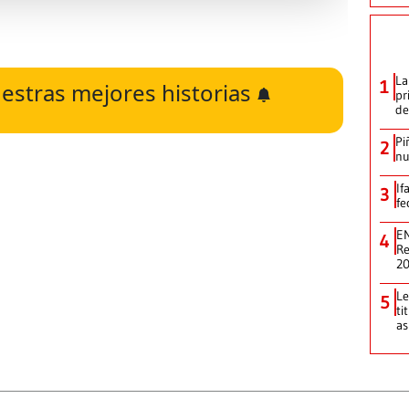
La
1
estras mejores historias
pr
de
Pi
2
nu
If
3
fe
EN
4
Re
2
Le
5
ti
as