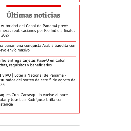
Últimas noticias
 Autoridad del Canal de Panamá prevé
imeras reubicaciones por Río Indio a finales
 2027
ña panameña conquista Arabia Saudita con
evo envío masivo
arhu entrega tarjetas Pase-U en Colón:
chas, requisitos y beneficiarios
 VIVO | Lotería Nacional de Panamá -
sultados del sorteo de este 5 de agosto de
026
agues Cup: Carrasquilla vuelve al once
tular y José Luis Rodríguez brilla con
istencia