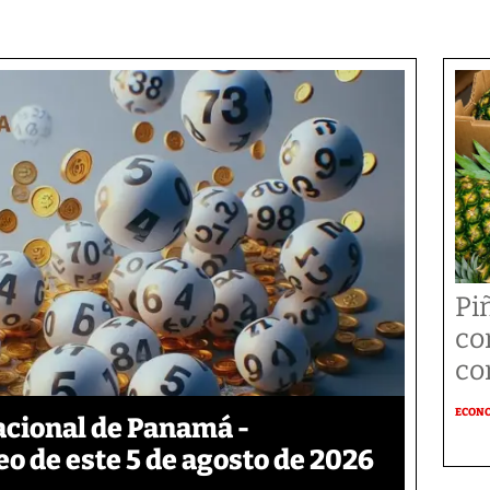
Pi
co
co
ECON
acional de Panamá -
eo de este 5 de agosto de 2026