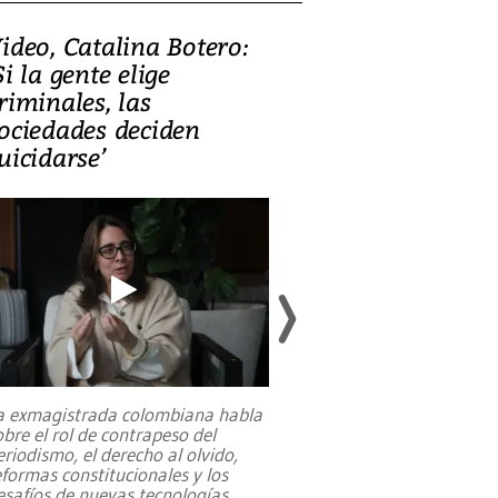
ideo, Catalina Botero:
Video: Lula la
Si la gente elige
candidatura 
riminales, las
promesas de i
ociedades deciden
en defensa, ed
uicidarse’
tierras raras
a exmagistrada colombiana habla
Entre recuerdos y es
obre el rol de contrapeso del
referencias hacia sus
eriodismo, el derecho al olvido,
presidente de Brasil,
eformas constitucionales y los
da Silva, oficializó 
esafíos de nuevas tecnologías
...
candidatura
...