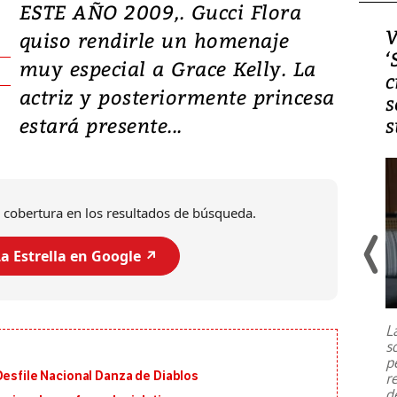
ESTE AÑO 2009,. Gucci Flora
Video, Japón: Terremoto
V
quiso rendirle un homenaje
deja heridos y graves
‘
muy especial a Grace Kelly. La
daños en Kumamoto
c
actriz y posteriormente princesa
s
estará presente...
s
 cobertura en los resultados de búsqueda.
a Estrella en Google ↗️
Un fuerte terremoto de magnitud
7,1 se registró este martes 28 de
julio en la prefectura de Kumamoto,
L
al sur de Japón, provocando una
s
emergencia de gran
...
p
Desfile Nacional Danza de Diablos
r
d