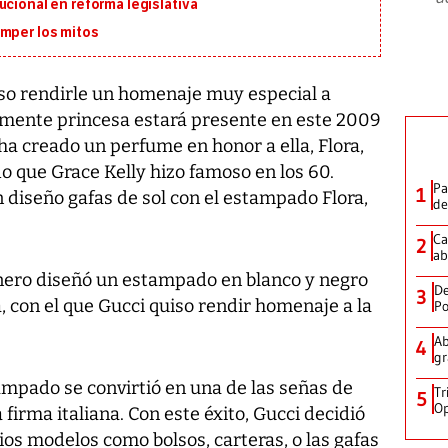
ucional en reforma legislativa
omper los mitos
so rendirle un homenaje muy especial a
ormente princesa estará presente en este 2009
 ha creado un perfume en honor a ella, Flora,
o que Grace Kelly hizo famoso en los 60.
Pa
1
 diseño gafas de sol con el estampado Flora,
de
Ca
2
ab
ornero diseñó un estampado en blanco y negro
De
3
 con el que Gucci quiso rendir homenaje a la
Po
Ab
4
gr
ampado se convirtió en una de las señas de
Tr
5
Op
firma italiana. Con este éxito, Gucci decidió
os modelos como bolsos, carteras, o las gafas