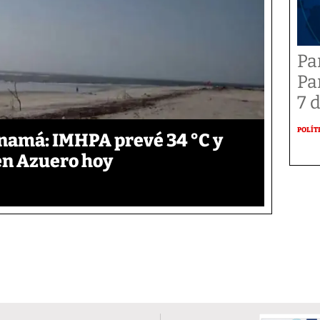
Pa
Pa
7 
POLÍT
anamá: IMHPA prevé 34 °C y
en Azuero hoy