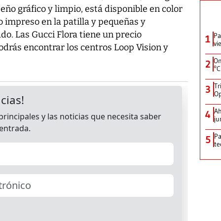
seño gráfico y limpio, está disponible en color
 impreso en la patilla y pequeñas y
o. Las Gucci Flora tiene un precio
Pa
1
vi
odrás encontrar los centros Loop Vision y
On
2
°C
Tr
3
Op
Ah
4
ju
Pa
5
te