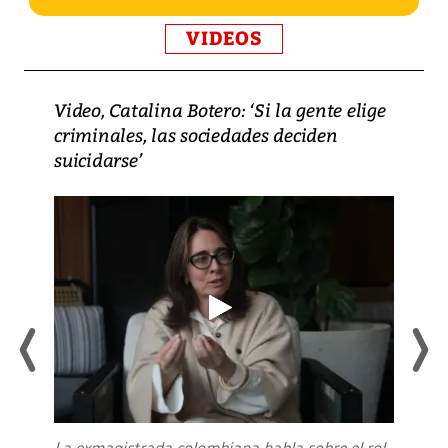
VIDEOS
Video, Catalina Botero: ‘Si la gente elige
criminales, las sociedades deciden
suicidarse’
La exmagistrada colombiana habla sobre el rol