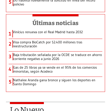
DIJ habilita nuevamente la solicitud en línea del récord
5
policivo
Últimas noticias
Vinícius renueva con el Real Madrid hasta 2032
1
Visa compra BioCatch por $2.400 millones tras
2
reestructuración
Baja tributación señalada por la OCDE se traduce en ahorro
3
corriente negativo a junio 2026
Gas de 25 libras ya se vende en el 95% de los comercios
4
minoristas, según Acodeco
Nathalee Aranda gana bronce y siguen los deportes en
5
Santo Domingo
Lo Nuevo