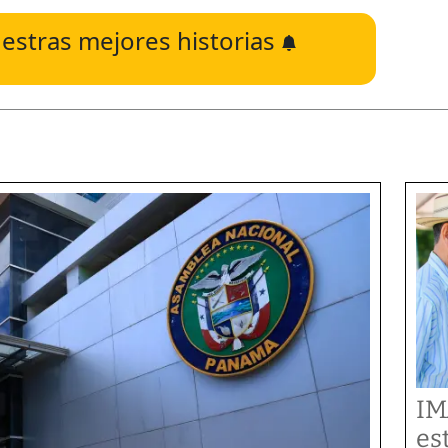
estras mejores historias
IM
es