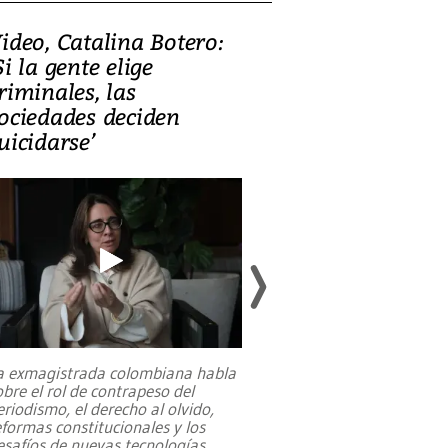
ideo, Catalina Botero:
Video: Lula la
Si la gente elige
candidatura 
riminales, las
promesas de i
ociedades deciden
en defensa, ed
uicidarse’
tierras raras
a exmagistrada colombiana habla
Entre recuerdos y es
obre el rol de contrapeso del
referencias hacia sus
eriodismo, el derecho al olvido,
presidente de Brasil,
eformas constitucionales y los
da Silva, oficializó 
esafíos de nuevas tecnologías
...
candidatura
...