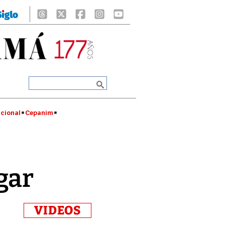
cional
Cepanim
gar
VIDEOS