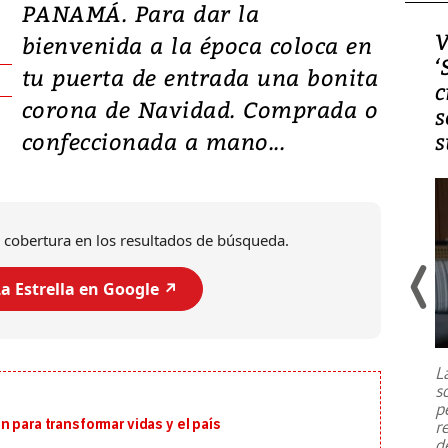
PANAMÁ. Para dar la
Video, Japón: Terremoto
V
bienvenida a la época coloca en
deja heridos y graves
‘
tu puerta de entrada una bonita
daños en Kumamoto
c
corona de Navidad. Comprada o
s
confeccionada a mano...
s
 cobertura en los resultados de búsqueda.
a Estrella en Google ↗️
Un fuerte terremoto de magnitud
7,1 se registró este martes 28 de
julio en la prefectura de Kumamoto,
L
al sur de Japón, provocando una
s
emergencia de gran
...
p
 para transformar vidas y el país
r
d