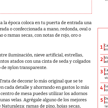
a la época coloca en tu puerta de entrada una
ada o confeccionada a mano, redonda, oval o
o o ramas secas, con notas de rojo, oro o
Ca
1
en
e iluminación, nieve artificial, estrellas,
Ví
2
ntos atados con una cinta de seda y colgados
ad
lo de nylon transparente.
Ca
3
en
vi
Trata de decorar lo más original que se te
Ga
 en cada detalle y ahorrando en gastos lo más
4
lo
 centro de mesa puedes utilizar los adornos
De
lgunas velas. Agrégale alguno de los mejores
5
In
 Naturaleza: ramas de pino, hojas secas,
la