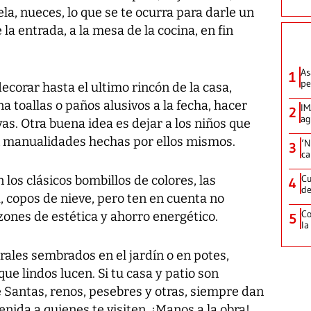
la, nueces, lo que se te ocurra para darle un
e la entrada, a la mesa de la cocina, en fin
As
1
pe
decorar hasta el ultimo rincón de la casa,
a toallas o paños alusivos a la fecha, hacer
IM
2
ag
as. Otra buena idea es dejar a los niños que
n manualidades hechas por ellos mismos.
‘N
3
ca
Cu
 los clásicos bombillos de colores, las
4
de
, copos de nieve, pero ten en cuenta no
Co
zones de estética y ahorro energético.
5
la
urales sembrados en el jardín o en potes,
que lindos lucen. Si tu casa y patio son
e Santas, renos, pesebres y otras, siempre dan
enida a quienes te visiten. ¡Manos a la obra!