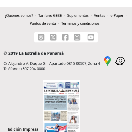
¿Quiénes somos?
Tarifario GESE
Suplementos
Ventas
e-Paper
Puntos de venta
Términos y condiciones
© 2019 La Estrella de Panamá
C/ Alejandro A. Duque G. - Apartado 0815-00507, Zona 4
Teléfono: +507 204-0000
Edición Impresa