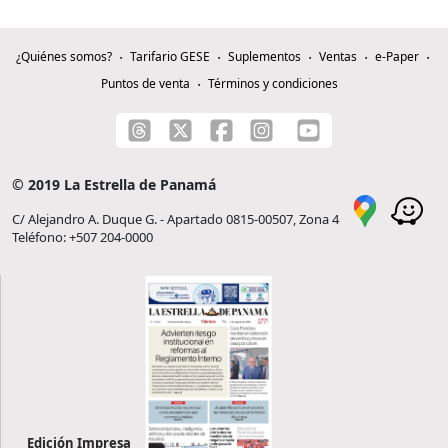
¿Quiénes somos?
Tarifario GESE
Suplementos
Ventas
e-Paper
Puntos de venta
Términos y condiciones
© 2019 La Estrella de Panamá
C/ Alejandro A. Duque G. - Apartado 0815-00507, Zona 4
Teléfono: +507 204-0000
Edición Impresa