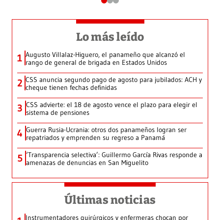
Lo más leído
Augusto Villalaz-Higuero, el panameño que alcanzó el
1
rango de general de brigada en Estados Unidos
CSS anuncia segundo pago de agosto para jubilados: ACH y
2
cheque tienen fechas definidas
CSS advierte: el 18 de agosto vence el plazo para elegir el
3
sistema de pensiones
Guerra Rusia-Ucrania: otros dos panameños logran ser
4
repatriados y emprenden su regreso a Panamá
‘Transparencia selectiva’: Guillermo García Rivas responde a
5
amenazas de denuncias en San Miguelito
Últimas noticias
Instrumentadores quirúrgicos y enfermeras chocan por