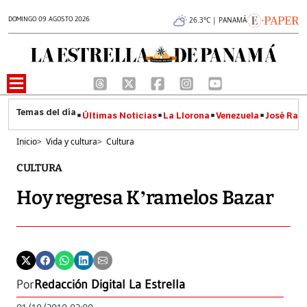
DOMINGO 09 AGOSTO 2026
26.3°C | PANAMÁ
Últimas Noticias
La Llorona
Venezuela
José Raúl
Inicio
>
Vida y cultura
>
Cultura
CULTURA
Hoy regresa K’ramelos Bazar
Por
Redacción Digital La Estrella