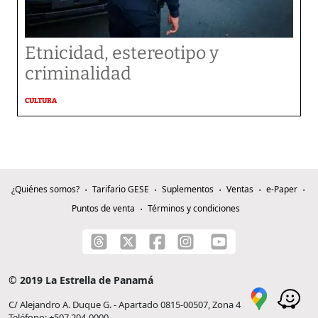
Etnicidad, estereotipo y
criminalidad
CULTURA
¿Quiénes somos?
Tarifario GESE
Suplementos
Ventas
e-Paper
Puntos de venta
Términos y condiciones
© 2019 La Estrella de Panamá
C/ Alejandro A. Duque G. - Apartado 0815-00507, Zona 4
Teléfono: +507 204-0000