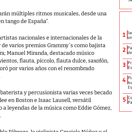
arán múltiples ritmos musicales, desde una
n tango de España”.
Ja
1
tistas nacionales e internacionales de la
si
r de varios premios Grammy´s como bajista
Pa
2
ra; Manuel Miranda, destacado músico
de
entos, flauta, píccolo, flauta dulce, saxofón,
Pr
3
Es
oró por varios años con el renombrado
.
Pl
4
bu
Es
baterista y percusionista varias veces becado
Co
5
ee en Boston e Isaac Lausell, versátil
Pa
o a leyendas de la música como Eddie Gómez,
.
lo Fábrega, la violinista Graciela Núñez y el