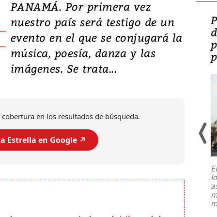
PANAMÁ. Por primera vez
Video: Lula lanza su
P
nuestro país será testigo de un
candidatura con
d
evento en el que se conjugará la
promesas de inversión
p
música, poesía, danza y las
en defensa, educación y
p
imágenes. Se trata...
tierras raras
 cobertura en los resultados de búsqueda.
a Estrella en Google ↗️
E
l
Entre recuerdos y escuetas
a
referencias hacia sus adversarios, el
m
presidente de Brasil, Luiz Inácio Lula
m
da Silva, oficializó este domingo su
candidatura
...