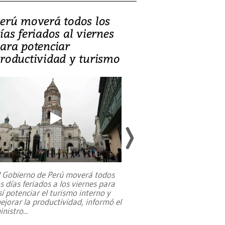
erú moverá todos los
Video, Catalin
ías feriados al viernes
‘Si la gente el
ara potenciar
criminales, la
roductividad y turismo
sociedades de
suicidarse’
l Gobierno de Perú moverá todos
os días feriados a los viernes para
La exmagistrada co
sí potenciar el turismo interno y
sobre el rol de contr
ejorar la productividad, informó el
periodismo, el derech
inistro
...
reformas constitucio
desafíos de nuevas t