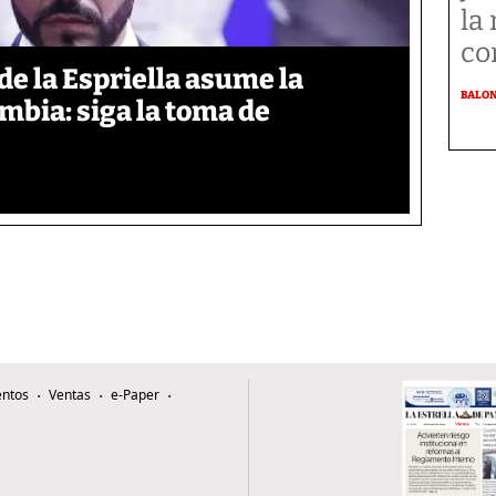
la
co
de la Espriella asume la
BALO
mbia: siga la toma de
ntos
Ventas
e-Paper