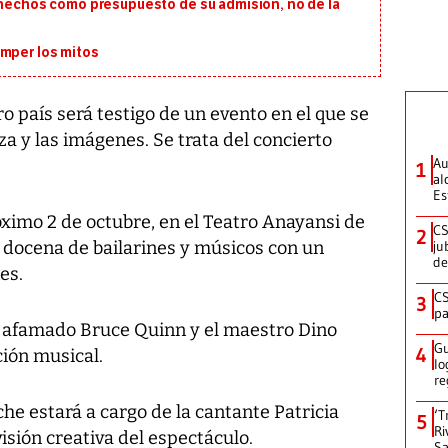
s hechos como presupuesto de su admisión, no de la
omper los mitos
 país será testigo de un evento en el que se
za y las imágenes. Se trata del concierto
Au
1
al
Es
róximo 2 de octubre, en el Teatro Anayansi de
CS
2
 docena de bailarines y músicos con un
ju
de
es.
CS
3
pa
el afamado Bruce Quinn y el maestro Dino
Gu
4
ción musical.
lo
re
che estará a cargo de la cantante Patricia
‘T
5
Ri
isión creativa del espectáculo.
Sa