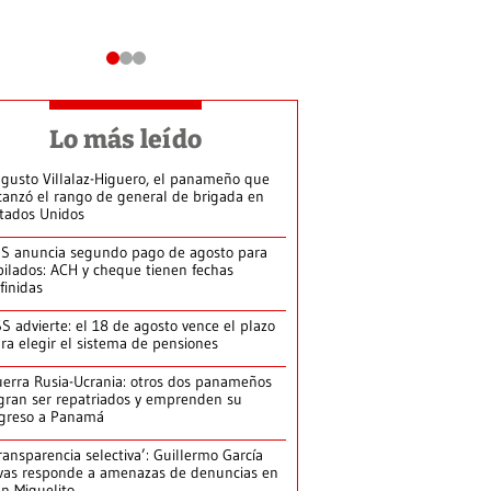
Lo más leído
gusto Villalaz-Higuero, el panameño que
canzó el rango de general de brigada en
tados Unidos
S anuncia segundo pago de agosto para
bilados: ACH y cheque tienen fechas
finidas
S advierte: el 18 de agosto vence el plazo
ra elegir el sistema de pensiones
erra Rusia-Ucrania: otros dos panameños
gran ser repatriados y emprenden su
greso a Panamá
ransparencia selectiva’: Guillermo García
vas responde a amenazas de denuncias en
n Miguelito