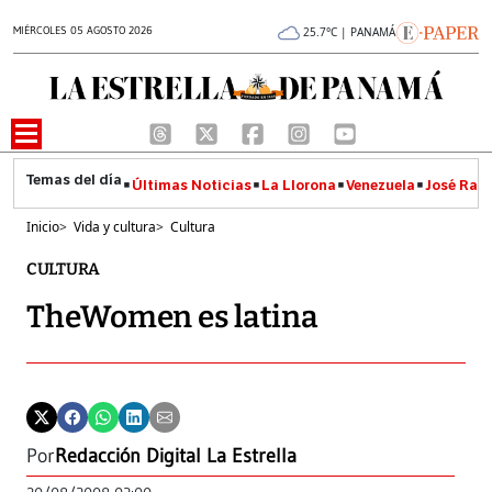
MIÉRCOLES 05 AGOSTO 2026
25.7°C | PANAMÁ
Últimas Noticias
La Llorona
Venezuela
José Raúl
Inicio
>
Vida y cultura
>
Cultura
CULTURA
TheWomen es latina
Por
Redacción Digital La Estrella