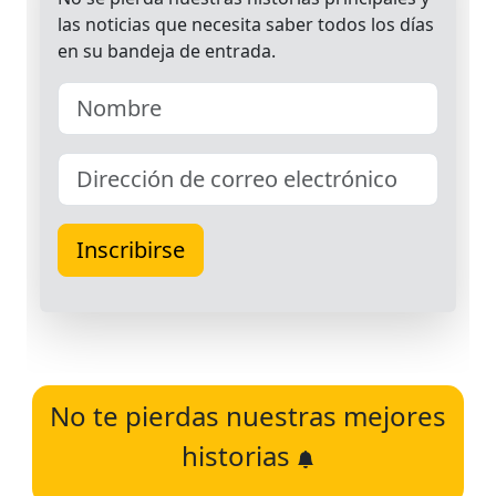
No te pierdas nuestras mejores
historias