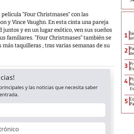
a película “Four Christmases” con las
n y Vince Vaughn. En esta cinta una pareja
d juntos y en un lugar exótico, ven sus sueños
Ja
1
sus familiares. “Four Christmases” también se
si
 más taquilleras , tras varias semanas de su
Pa
2
de
Pr
3
Es
Pl
4
bu
Es
Co
5
Pa