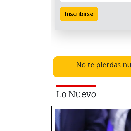
No te pierdas nu
Lo Nuevo