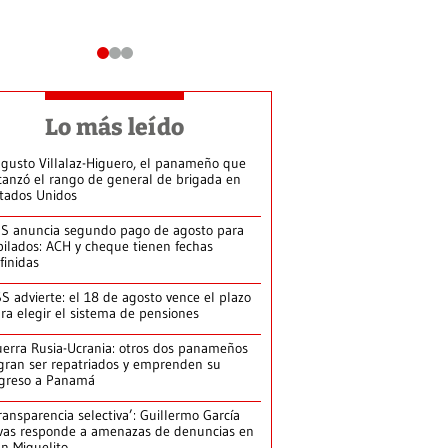
Lo más leído
gusto Villalaz-Higuero, el panameño que
canzó el rango de general de brigada en
tados Unidos
S anuncia segundo pago de agosto para
bilados: ACH y cheque tienen fechas
finidas
S advierte: el 18 de agosto vence el plazo
ra elegir el sistema de pensiones
erra Rusia-Ucrania: otros dos panameños
gran ser repatriados y emprenden su
greso a Panamá
ransparencia selectiva’: Guillermo García
vas responde a amenazas de denuncias en
n Miguelito