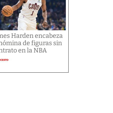
mes Harden encabeza
 nómina de figuras sin
ntrato en la NBA
NCESTO