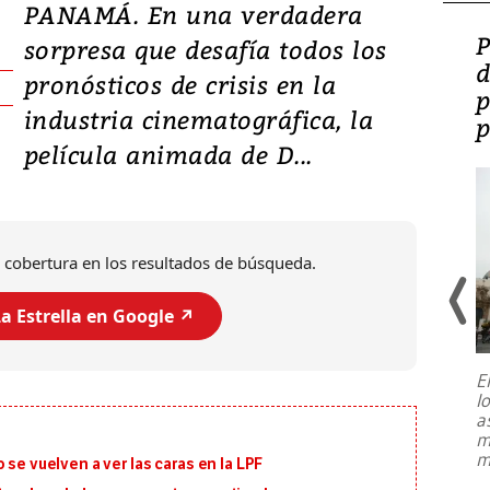
PANAMÁ. En una verdadera
Video: Lula lanza su
P
sorpresa que desafía todos los
candidatura con
d
pronósticos de crisis en la
promesas de inversión
p
industria cinematográfica, la
en defensa, educación y
p
película animada de D...
tierras raras
 cobertura en los resultados de búsqueda.
a Estrella en Google ↗️
E
l
Entre recuerdos y escuetas
a
referencias hacia sus adversarios, el
m
presidente de Brasil, Luiz Inácio Lula
m
 se vuelven a ver las caras en la LPF
da Silva, oficializó este domingo su
candidatura
...