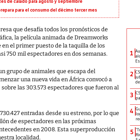
tes de calado para agosto y septiembre
repara para el consumo del décimo tercer mes
esa que desafía todos los pronósticos de
ráfica, la película animada de Dreamworks
n el primer puesto de la taquilla de los
Au
1
asi 750 mil espectadores en dos semanas.
al
Es
 un grupo de animales que escapa del
CS
2
ju
menzar una nueva vida en África convocó a
de
, sobre las 303.573 espectadores que fueron al
CS
3
pa
Gu
4
 730.427 entradas desde su estreno, por lo que
lo
re
llón de espectadores en las próximas
ntecedentes en 2008. Esta superproducción
‘T
5
Ri
uestra localidad.
Sa