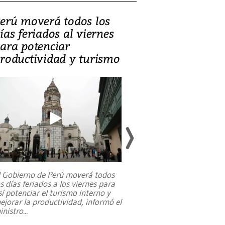
erú moverá todos los
Video, Catalin
ías feriados al viernes
‘Si la gente el
ara potenciar
criminales, la
roductividad y turismo
sociedades de
suicidarse’
l Gobierno de Perú moverá todos
os días feriados a los viernes para
La exmagistrada co
sí potenciar el turismo interno y
sobre el rol de contr
ejorar la productividad, informó el
periodismo, el derech
inistro
...
reformas constitucio
desafíos de nuevas t