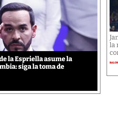
Ja
la
co
de la Espriella asume la
BALO
mbia: siga la toma de