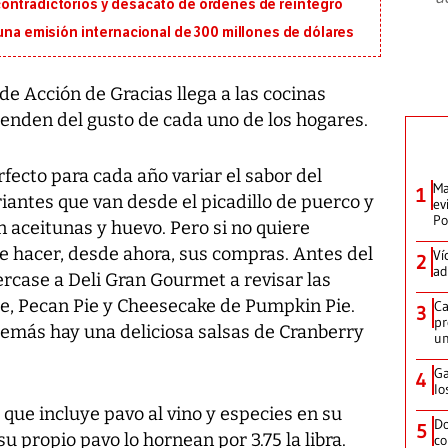
ontradictorios y desacato de órdenes de reintegro
 una emisión internacional de 300 millones de dólares
e Acción de Gracias llega a las cocinas
nden del gusto de cada uno de los hogares.
erfecto para cada año variar el sabor del
Ma
1
riantes que van desde el picadillo de puerco y
ev
Po
n aceitunas y huevo. Pero si no quiere
e hacer, desde ahora, sus compras. Antes del
Ví
2
ad
rcase a Deli Gran Gourmet a revisar las
e, Pecan Pie y Cheesecake de Pumpkin Pie.
Ca
3
pr
demás hay una deliciosa salsas de Cranberry
un
Ga
4
lo
que incluye pavo al vino y especies en su
Do
5
 su propio pavo lo hornean por 3.75 la libra.
co