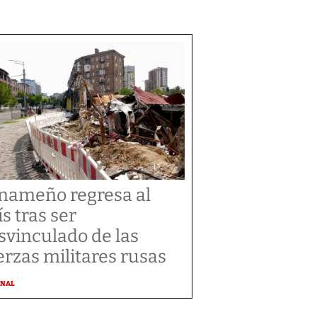
nameño regresa al
ís tras ser
svinculado de las
erzas militares rusas
ONAL