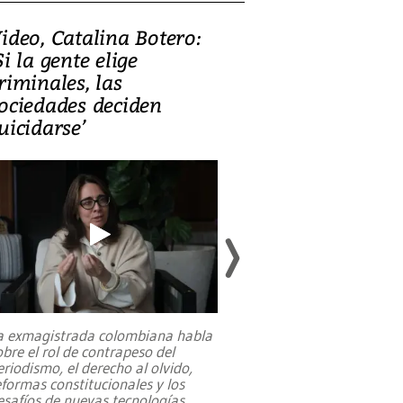
ideo, Catalina Botero:
Video: Lula la
Si la gente elige
candidatura 
riminales, las
promesas de i
ociedades deciden
en defensa, ed
uicidarse’
tierras raras
a exmagistrada colombiana habla
Entre recuerdos y es
obre el rol de contrapeso del
referencias hacia sus
eriodismo, el derecho al olvido,
presidente de Brasil,
eformas constitucionales y los
da Silva, oficializó 
esafíos de nuevas tecnologías
...
candidatura
...