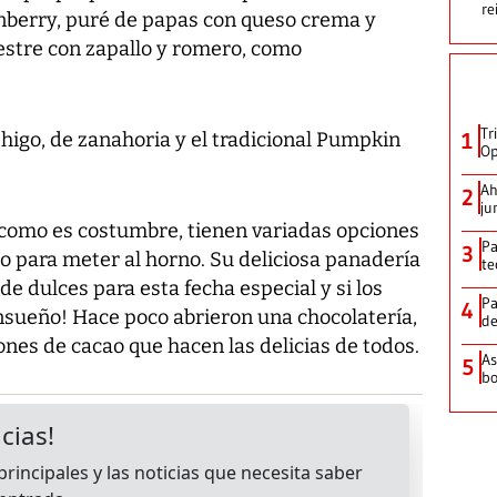
re
nberry, puré de papas con queso crema y
estre con zapallo y romero, como
Tr
 higo, de zanahoria y el tradicional Pumpkin
1
Op
Ah
2
ju
como es costumbre, tienen variadas opciones
Pa
3
 para meter al horno. Su deliciosa panadería
te
e dulces para esta fecha especial y si los
Pa
4
sueño! Hace poco abrieron una chocolatería,
de
nes de cacao que hacen las delicias de todos.
As
5
bo