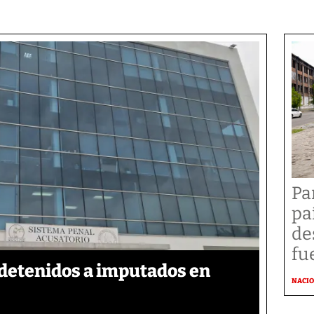
Pa
pa
de
fu
detenidos a imputados en
NACI