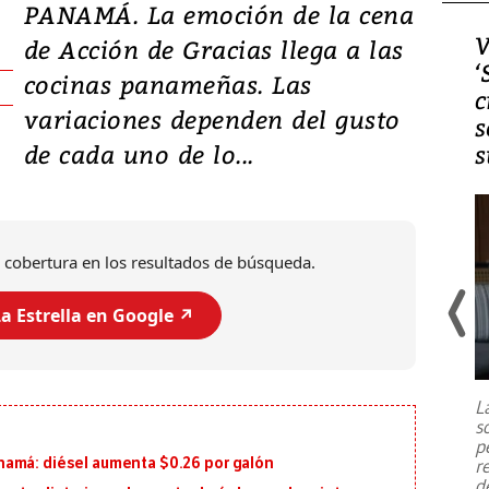
PANAMÁ. La emoción de la cena
Video, Japón: Terremoto
V
de Acción de Gracias llega a las
deja heridos y graves
‘
cocinas panameñas. Las
daños en Kumamoto
c
variaciones dependen del gusto
s
de cada uno de lo...
s
 cobertura en los resultados de búsqueda.
a Estrella en Google ↗️
Un fuerte terremoto de magnitud
7,1 se registró este martes 28 de
julio en la prefectura de Kumamoto,
L
al sur de Japón, provocando una
s
emergencia de gran
...
p
namá: diésel aumenta $0.26 por galón
r
d