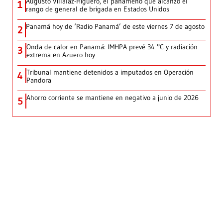
Augusto Villalaz-Higuero, el panameño que alcanzó el
1
rango de general de brigada en Estados Unidos
Panamá hoy de ‘Radio Panamá’ de este viernes 7 de agosto
2
Onda de calor en Panamá: IMHPA prevé 34 °C y radiación
3
extrema en Azuero hoy
Tribunal mantiene detenidos a imputados en Operación
4
Pandora
Ahorro corriente se mantiene en negativo a junio de 2026
5