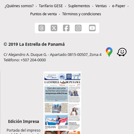
¿Quiénes somos?
Tarifario GESE
Suplementos
Ventas
e-Paper
Puntos de venta
Términos y condiciones
© 2019 La Estrella de Panamá
C/ Alejandro A. Duque G. - Apartado 0815-00507, Zona 4
Teléfono: +507 204-0000
Edición Impresa
Portada del impreso