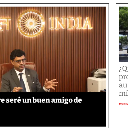
¿Q
pr
au
mí
re seré un buen amigo de
COLU