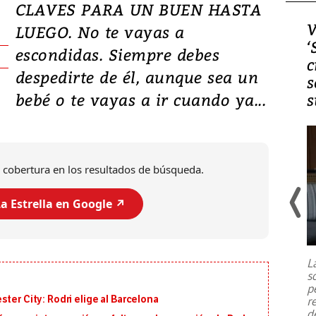
CLAVES PARA UN BUEN HASTA
Video, Japón: Terremoto
V
LUEGO. No te vayas a
deja heridos y graves
‘
escondidas. Siempre debes
daños en Kumamoto
c
despedirte de él, aunque sea un
s
bebé o te vayas a ir cuando ya...
s
 cobertura en los resultados de búsqueda.
a Estrella en Google ↗️
Un fuerte terremoto de magnitud
7,1 se registró este martes 28 de
julio en la prefectura de Kumamoto,
L
al sur de Japón, provocando una
s
emergencia de gran
...
p
ter City: Rodri elige al Barcelona
r
d