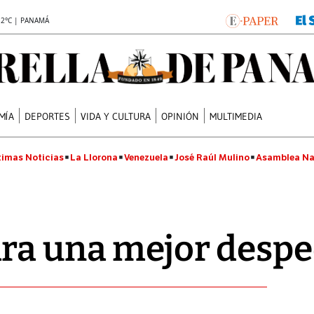
.2°C | PANAMÁ
MÍA
DEPORTES
VIDA Y CULTURA
OPINIÓN
MULTIMEDIA
timas Noticias
La Llorona
Venezuela
José Raúl Mulino
Asamblea Na
ara una mejor desp