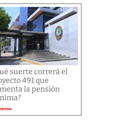
ué suerte correrá el
oyecto 491 que
menta la pensión
nima?
MNISTAS