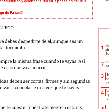
uiénes asisten y quiénes faltan en la posesión de De la
igo de Panamá’
 LUEGO
re debes despedirte de él, aunque sea un
Au
1
tá dormidito.
al
Es
iempre la misma frase cuando te vayas. Así
CS
2
pa
 es lo que va a ocurrir.
‘T
3
Ri
idas deben ser cortas, firmes y sin segundas
Sa
elvas a consolarle una vez que te hayas
Gu
4
lo
re
ue te cueste, muéstrate alegre o estarás
CS
5