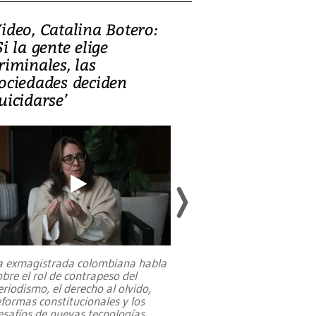
ideo, Catalina Botero:
Video: Lula la
Si la gente elige
candidatura 
riminales, las
promesas de i
ociedades deciden
en defensa, ed
uicidarse’
tierras raras
a exmagistrada colombiana habla
Entre recuerdos y es
obre el rol de contrapeso del
referencias hacia sus
eriodismo, el derecho al olvido,
presidente de Brasil,
eformas constitucionales y los
da Silva, oficializó 
esafíos de nuevas tecnologías
...
candidatura
...