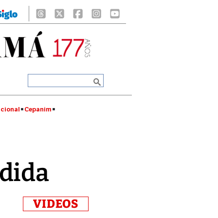
cional
Cepanim
edida
VIDEOS