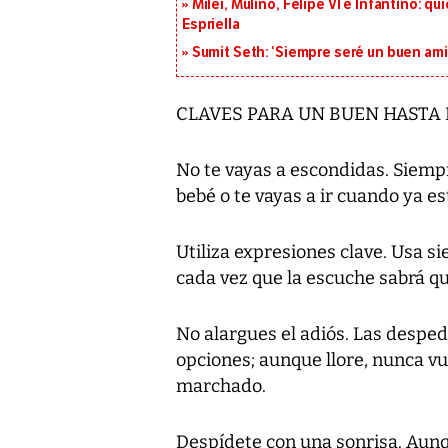
Milei, Mulino, Felipe VI e Infantino: q
Espriella
Sumit Seth: ‘Siempre seré un buen am
CLAVES PARA UN BUEN HASTA
No te vayas a escondidas. Siemp
bebé o te vayas a ir cuando ya es
Utiliza expresiones clave. Usa s
cada vez que la escuche sabrá qué
No alargues el adiós. Las desped
opciones; aunque llore, nunca vu
marchado.
Despídete con una sonrisa. Aunq