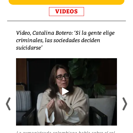
VIDEOS
Video, Catalina Botero: ‘Si la gente elige
criminales, las sociedades deciden
suicidarse’
La exmagistrada colombiana habla sobre el rol