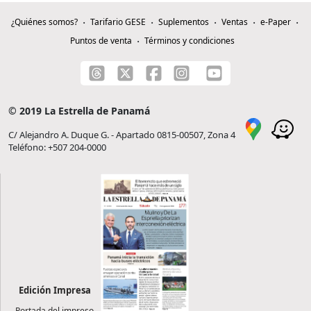
¿Quiénes somos?
Tarifario GESE
Suplementos
Ventas
e-Paper
Puntos de venta
Términos y condiciones
© 2019 La Estrella de Panamá
C/ Alejandro A. Duque G. - Apartado 0815-00507, Zona 4
Teléfono: +507 204-0000
Edición Impresa
Portada del impreso