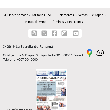
¿Quiénes somos?
Tarifario GESE
Suplementos
Ventas
e-Paper
Puntos de venta
Términos y condiciones
© 2019 La Estrella de Panamá
C/ Alejandro A. Duque G. - Apartado 0815-00507, Zona 4
Teléfono: +507 204-0000
Edición Impresa