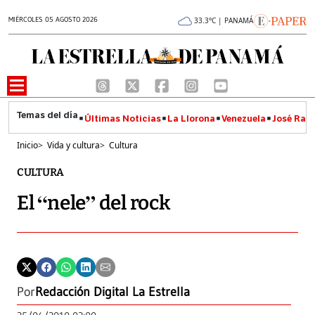
MIÉRCOLES 05 AGOSTO 2026
33.3°C | PANAMÁ
Últimas Noticias
La Llorona
Venezuela
José Raúl
Inicio
>
Vida y cultura
>
Cultura
CULTURA
El “nele” del rock
Por
Redacción Digital La Estrella