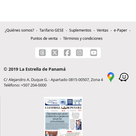
¿Quiénes somos?
Tarifario GESE
Suplementos
Ventas
e-Paper
Puntos de venta
Términos y condiciones
© 2019 La Estrella de Panamá
C/ Alejandro A. Duque G. - Apartado 0815-00507, Zona 4
Teléfono: +507 204-0000