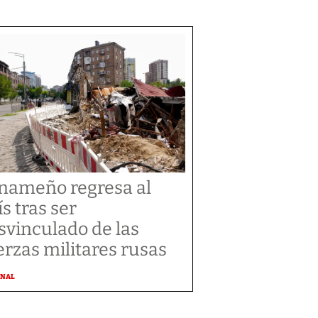
nameño regresa al
ís tras ser
svinculado de las
erzas militares rusas
ONAL