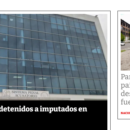
Pa
pa
de
fu
detenidos a imputados en
NACI