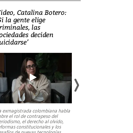
ideo, Catalina Botero:
Video: Lula la
Si la gente elige
candidatura 
riminales, las
promesas de i
ociedades deciden
en defensa, ed
uicidarse’
tierras raras
a exmagistrada colombiana habla
Entre recuerdos y es
obre el rol de contrapeso del
referencias hacia sus
eriodismo, el derecho al olvido,
presidente de Brasil,
eformas constitucionales y los
da Silva, oficializó 
esafíos de nuevas tecnologías
...
candidatura
...