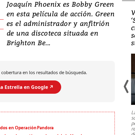
Joaquín Phoenix es Bobby Green
Video, Japón: Terremoto
V
en esta película de acción. Green
deja heridos y graves
‘
es el administrador y anfitrión
daños en Kumamoto
c
de una discoteca situada en
s
Brighton Be...
s
 cobertura en los resultados de búsqueda.
a Estrella en Google ↗️
Un fuerte terremoto de magnitud
7,1 se registró este martes 28 de
julio en la prefectura de Kumamoto,
L
al sur de Japón, provocando una
s
emergencia de gran
...
p
ados en Operación Pandora
r
d