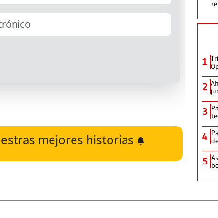
re
Tr
1
Op
Ah
2
ju
Pa
3
te
Pa
4
estras mejores historias
de
As
5
bo