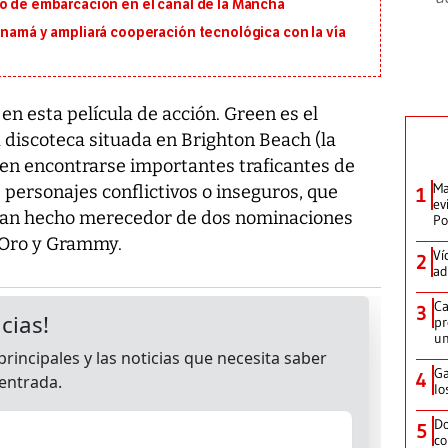
io de embarcación en el canal de la Mancha
anamá y ampliará cooperación tecnológica con la vía
n esta película de acción. Green es el
 discoteca situada en Brighton Beach (la
len encontrarse importantes traficantes de
Ma
 personajes conflictivos o inseguros, que
1
ev
e han hecho merecedor de dos nominaciones
Po
 Oro y Grammy.
Ví
2
ad
Ca
3
pr
un
Ga
4
lo
Do
5
co