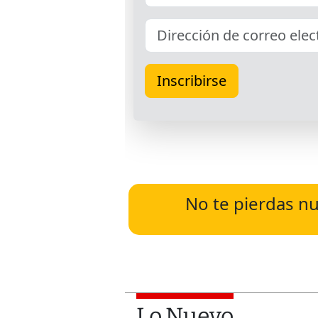
No te pierdas nu
Lo Nuevo