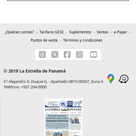
¿Quiénes somos?
Tarifario GESE
Suplementos
Ventas
e-Paper
Puntos de venta
Términos y condiciones
© 2019 La Estrella de Panamá
C/ Alejandro A. Duque G. - Apartado 0815-00507, Zona 4
Teléfono: +507 204-0000