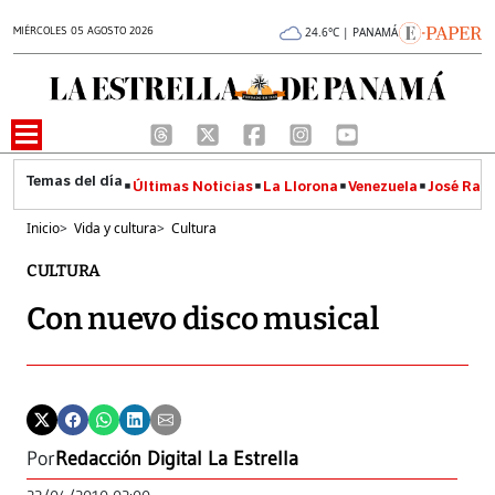
MIÉRCOLES 05 AGOSTO 2026
24.6°C | PANAMÁ
Últimas Noticias
La Llorona
Venezuela
José Raúl
Inicio
>
Vida y cultura
>
Cultura
CULTURA
Con nuevo disco musical
Por
Redacción Digital La Estrella