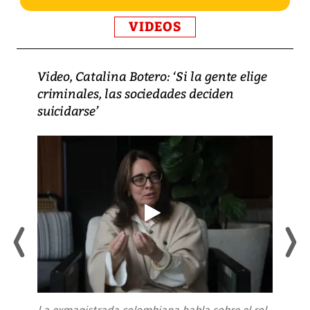
VIDEOS
Video, Catalina Botero: ‘Si la gente elige
criminales, las sociedades deciden
suicidarse’
La exmagistrada colombiana habla sobre el rol