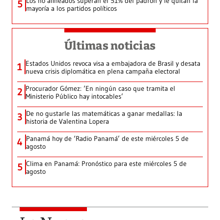
Los no alineados superan el 51% del padrón y le quitan la
5
mayoría a los partidos políticos
Últimas noticias
Estados Unidos revoca visa a embajadora de Brasil y desata
1
nueva crisis diplomática en plena campaña electoral
Procurador Gómez: ‘En ningún caso que tramita el
2
Ministerio Público hay intocables’
De no gustarle las matemáticas a ganar medallas: la
3
historia de Valentina Lopera
Panamá hoy de ‘Radio Panamá’ de este miércoles 5 de
4
agosto
Clima en Panamá: Pronóstico para este miércoles 5 de
5
agosto