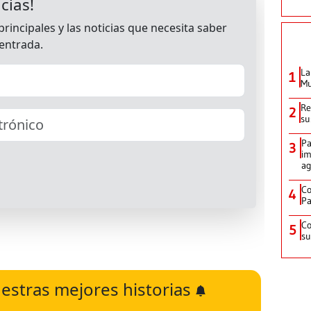
La
1
Mu
Re
2
su
Pa
3
im
ag
Co
4
Pa
Co
5
su
estras mejores historias