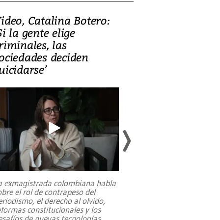
ideo, Catalina Botero:
Video: Lula la
Si la gente elige
candidatura 
riminales, las
promesas de i
ociedades deciden
en defensa, ed
uicidarse’
tierras raras
a exmagistrada colombiana habla
Entre recuerdos y es
obre el rol de contrapeso del
referencias hacia sus
eriodismo, el derecho al olvido,
presidente de Brasil,
eformas constitucionales y los
da Silva, oficializó 
esafíos de nuevas tecnologías
...
candidatura
...