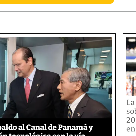
La
so
20
aldo al Canal de Panamá y
en