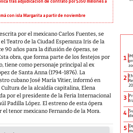
ica tras adjudicación de contrato por $350 millones a
á con isla Margarita a partir de noviembre
escrita por el mexicano Carlos Fuentes, se
el Teatro de la Ciudad Esperanza Iris de la
e 90 años para la difusión de óperas, se
IM
sta obra, que forma parte de los festejos por
1
pr
o, tiene como personaje principal al ex
zo
pez de Santa Anna (1794-1876). La
EN
2
tro cubano José María Vitier, informó en
Re
2
Cultura de la alcaldía capitalina, Elena
 por el presidente de la Feria Internacional
Pr
3
tr
aúl Padilla López. El estreno de esta ópera
 el tenor mexicano Fernando de la Mora.
Su
4
di
De
5
me