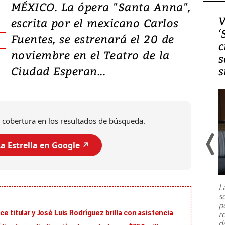
MÉXICO. La ópera "Santa Anna",
Video, Japón: Terremoto
V
escrita por el mexicano Carlos
deja heridos y graves
‘
Fuentes, se estrenará el 20 de
daños en Kumamoto
c
noviembre en el Teatro de la
s
Ciudad Esperan...
s
 cobertura en los resultados de búsqueda.
a Estrella en Google ↗️
Un fuerte terremoto de magnitud
7,1 se registró este martes 28 de
julio en la prefectura de Kumamoto,
L
al sur de Japón, provocando una
s
emergencia de gran
...
p
e titular y José Luis Rodríguez brilla con asistencia
r
d