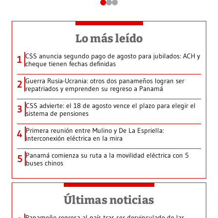
Lo más leído
CSS anuncia segundo pago de agosto para jubilados: ACH y
1
cheque tienen fechas definidas
Guerra Rusia-Ucrania: otros dos panameños logran ser
2
repatriados y emprenden su regreso a Panamá
CSS advierte: el 18 de agosto vence el plazo para elegir el
3
sistema de pensiones
Primera reunión entre Mulino y De La Espriella:
4
interconexión eléctrica en la mira
Panamá comienza su ruta a la movilidad eléctrica con 5
5
buses chinos
Últimas noticias
Panameño regresa al país tras ser desvinculado de las