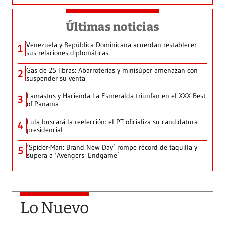
Últimas noticias
Venezuela y República Dominicana acuerdan restablecer
1
sus relaciones diplomáticas
Gas de 25 libras: Abarroterías y minisúper amenazan con
2
suspender su venta
Lamastus y Hacienda La Esmeralda triunfan en el XXX Best
3
of Panama
Lula buscará la reelección: el PT oficializa su candidatura
4
presidencial
‘Spider-Man: Brand New Day’ rompe récord de taquilla y
5
supera a ‘Avengers: Endgame’
Lo Nuevo