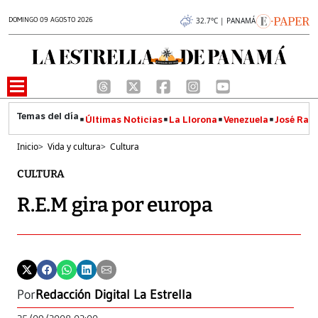
DOMINGO 09 AGOSTO 2026
32.7°C | PANAMÁ
Últimas Noticias
La Llorona
Venezuela
José Raúl
Inicio
>
Vida y cultura
>
Cultura
CULTURA
R.E.M gira por europa
Por
Redacción Digital La Estrella