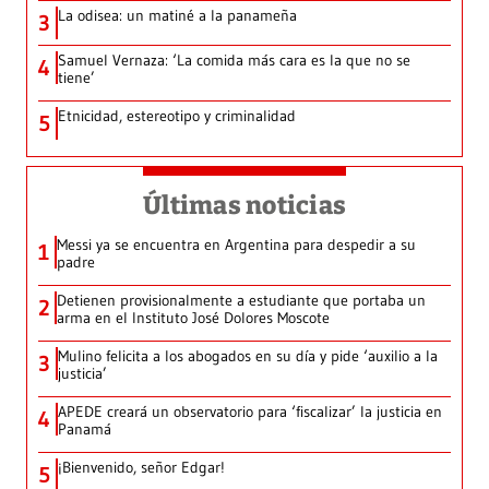
La odisea: un matiné a la panameña
3
Samuel Vernaza: ‘La comida más cara es la que no se
4
tiene’
Etnicidad, estereotipo y criminalidad
5
Últimas noticias
Messi ya se encuentra en Argentina para despedir a su
1
padre
Detienen provisionalmente a estudiante que portaba un
2
arma en el Instituto José Dolores Moscote
Mulino felicita a los abogados en su día y pide ‘auxilio a la
3
justicia’
APEDE creará un observatorio para ‘fiscalizar’ la justicia en
4
Panamá
¡Bienvenido, señor Edgar!
5