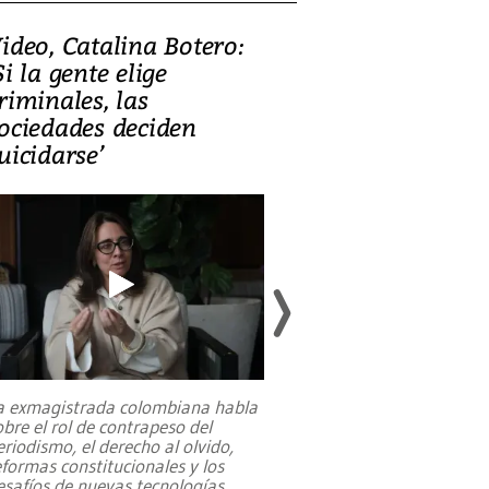
ideo, Catalina Botero:
Video: Lula la
Si la gente elige
candidatura 
riminales, las
promesas de i
ociedades deciden
en defensa, ed
uicidarse’
tierras raras
a exmagistrada colombiana habla
Entre recuerdos y es
obre el rol de contrapeso del
referencias hacia sus
eriodismo, el derecho al olvido,
presidente de Brasil,
eformas constitucionales y los
da Silva, oficializó 
esafíos de nuevas tecnologías
...
candidatura
...