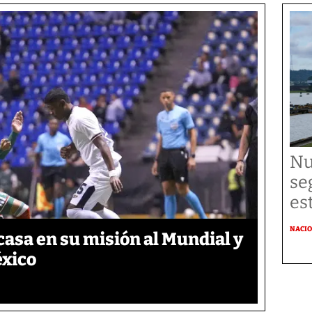
Nu
se
es
NACI
asa en su misión al Mundial y
éxico