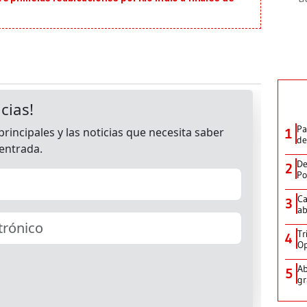
Pa
1
de
De
2
Po
Ca
3
ab
Tr
4
Op
Ab
5
gr