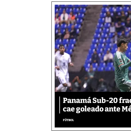
Panamá Sub-20 frac
cae goleado ante M
FÚTBOL