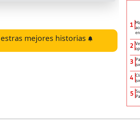
Ma
1
ac
en
estras mejores historias
Ve
2
op
Pa
3
ju
Cl
4
ju
Su
5
P