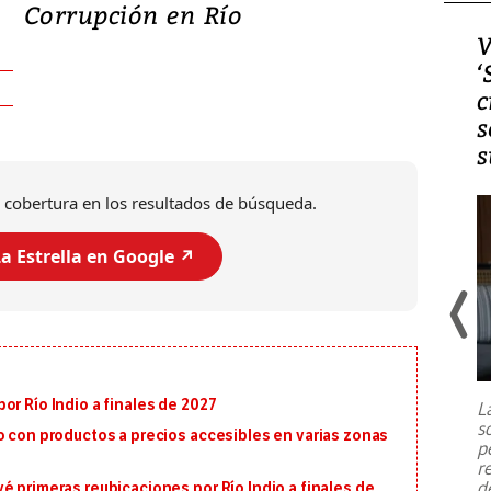
Corrupción en Río
Video, Japón: Terremoto
V
deja heridos y graves
‘
daños en Kumamoto
c
s
s
 cobertura en los resultados de búsqueda.
a Estrella en Google ↗️
Un fuerte terremoto de magnitud
7,1 se registró este martes 28 de
julio en la prefectura de Kumamoto,
or Río Indio a finales de 2027
L
al sur de Japón, provocando una
s
emergencia de gran
...
o con productos a precios accesibles en varias zonas
p
r
d
é primeras reubicaciones por Río Indio a finales de