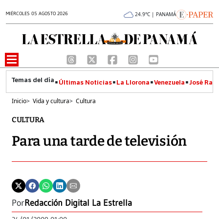
MIÉRCOLES 05 AGOSTO 2026
24.9°C | PANAMÁ
Últimas Noticias
La Llorona
Venezuela
José Raúl
Inicio
>
Vida y cultura
>
Cultura
CULTURA
Para una tarde de televisión
Por
Redacción Digital La Estrella