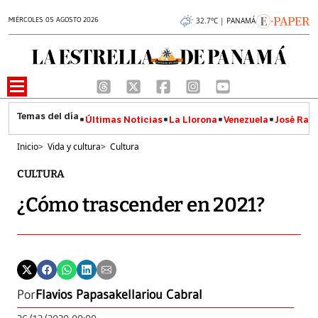
MIÉRCOLES 05 AGOSTO 2026
32.7°C | PANAMÁ
Últimas Noticias
La Llorona
Venezuela
José Raúl
Inicio
>
Vida y cultura
>
Cultura
CULTURA
¿Cómo trascender en 2021?
Por
Flavios Papasakellariou Cabral