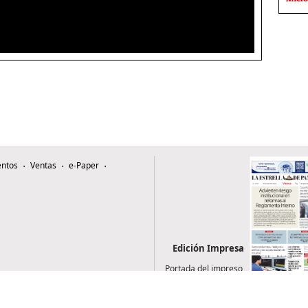
ntos
Ventas
e-Paper
Edición Impresa
Portada del impreso
del 7 de agosto de
2026
0507, Zona 4