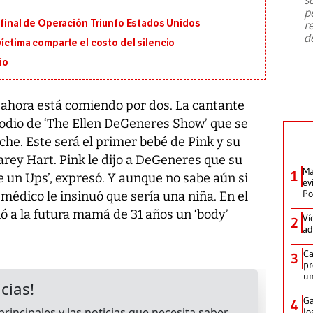
emergencia de gran
...
p
n final de Operación Triunfo Estados Unidos
r
d
víctima comparte el costo del silencio
io
e ahora está comiendo por dos. La cantante
odio de ‘The Ellen DeGeneres Show’ que se
che. Este será el primer bebé de Pink y su
arey Hart. Pink le dijo a DeGeneres que su
Ma
1
e un Ups’, expresó. Y aunque no sabe aún si
ev
Po
 médico le insinuó que sería una niña. En el
 a la futura mamá de 31 años un ‘body’
Ví
2
ad
Ca
3
pr
un
Ga
4
lo