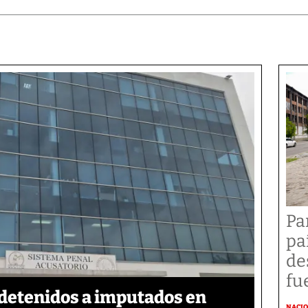
Pa
pa
de
fu
detenidos a imputados en
NACI