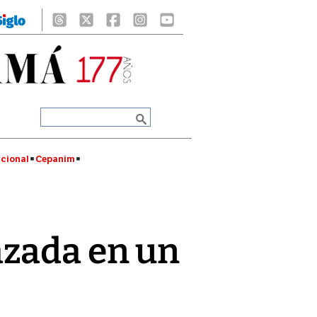
cional
Cepanim
azada en un