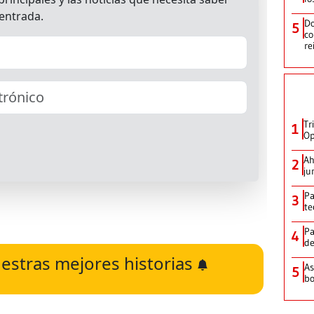
Do
5
co
re
Tr
1
Op
Ah
2
ju
Pa
3
te
Pa
4
de
estras mejores historias
As
5
bo