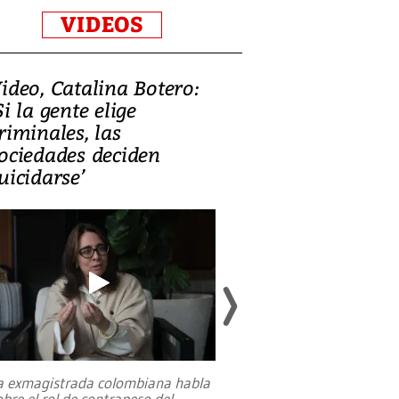
VIDEOS
ideo, Catalina Botero:
Video: Lula la
Si la gente elige
candidatura 
riminales, las
promesas de i
ociedades deciden
en defensa, ed
uicidarse’
tierras raras
a exmagistrada colombiana habla
Entre recuerdos y es
obre el rol de contrapeso del
referencias hacia sus