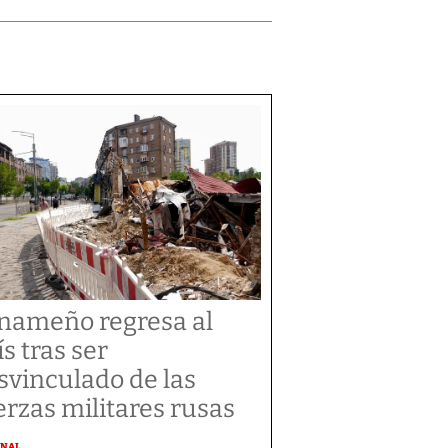
nameño regresa al
ís tras ser
svinculado de las
erzas militares rusas
ONAL