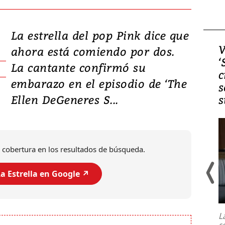
La estrella del pop Pink dice que
Video, Japón: Terremoto
V
ahora está comiendo por dos.
deja heridos y graves
‘
La cantante confirmó su
daños en Kumamoto
c
embarazo en el episodio de ‘The
s
Ellen DeGeneres S...
s
 cobertura en los resultados de búsqueda.
a Estrella en Google ↗️
Un fuerte terremoto de magnitud
7,1 se registró este martes 28 de
julio en la prefectura de Kumamoto,
L
al sur de Japón, provocando una
s