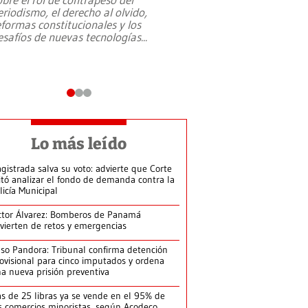
eriodismo, el derecho al olvido,
presidente de Brasil,
eformas constitucionales y los
da Silva, oficializó 
esafíos de nuevas tecnologías
...
candidatura
...
Lo más leído
gistrada salva su voto: advierte que Corte
itó analizar el fondo de demanda contra la
licía Municipal
ctor Álvarez: Bomberos de Panamá
vierten de retos y emergencias
so Pandora: Tribunal confirma detención
ovisional para cinco imputados y ordena
a nueva prisión preventiva
s de 25 libras ya se vende en el 95% de
s comercios minoristas, según Acodeco