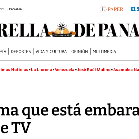
.9°C | PANAMÁ
MÍA
DEPORTES
VIDA Y CULTURA
OPINIÓN
MULTIMEDIA
timas Noticias
La Llorona
Venezuela
José Raúl Mulino
Asamblea Na
rma que está embar
e TV